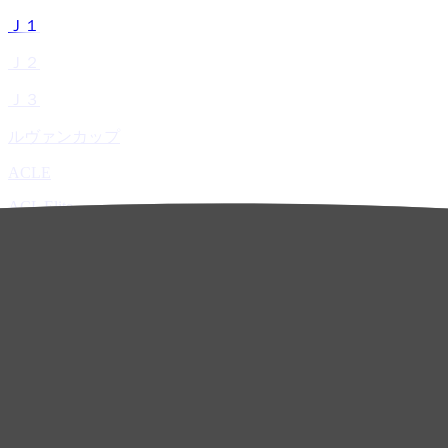
Ｊ１
Ｊ２
Ｊ３
ルヴァンカップ
ACLE
ACL Elite
ACL2
ACL Two
U-21
ホーム
試合速報