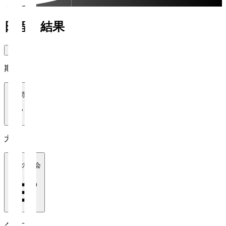
日程・結果
期間
1週間
大会
全ての大会
クラブ