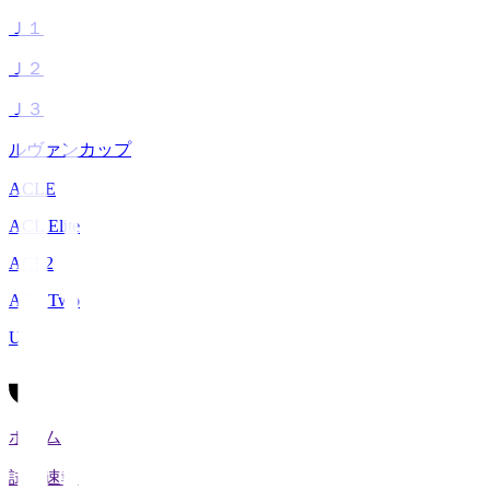
Ｊ１
Ｊ２
Ｊ３
ルヴァンカップ
ACLE
ACL Elite
ACL2
ACL Two
U-21
ホーム
試合速報