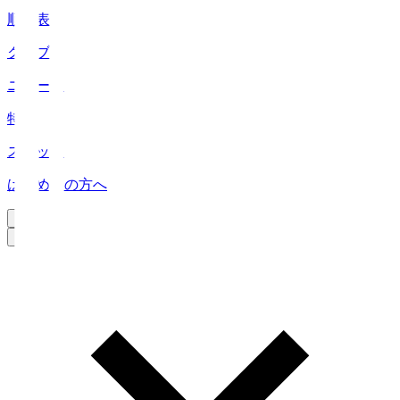
順位表
クラブ
ニュース
特集
スタッツ
はじめての方へ