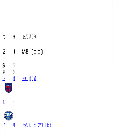
フジテレビ系列
2026/8/8 (土)
第1節
第1節
ＦＣ東京
FC東京
19:00
ＦＣ町田ゼルビア
町田