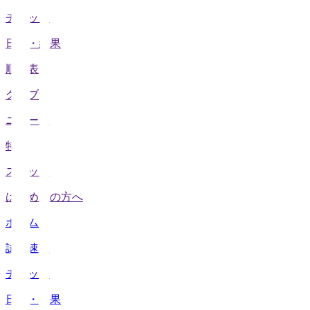
チケット
日程・結果
順位表
クラブ
ニュース
特集
スタッツ
はじめての方へ
ホーム
試合速報
チケット
日程・結果