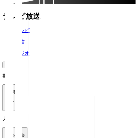
テレビ放送
テレビ
配信
ラジオ
期間
1週間
大会
全ての大会