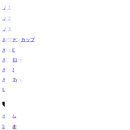
Ｊ１
Ｊ２
Ｊ３
ルヴァンカップ
ACLE
ACL Elite
ACL2
ACL Two
U-21
ホーム
試合速報