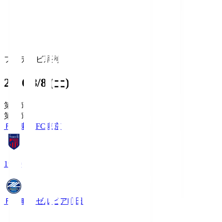
フジテレビ系列
2026/8/8 (土)
第1節
第1節
ＦＣ東京
FC東京
19:00
ＦＣ町田ゼルビア
町田