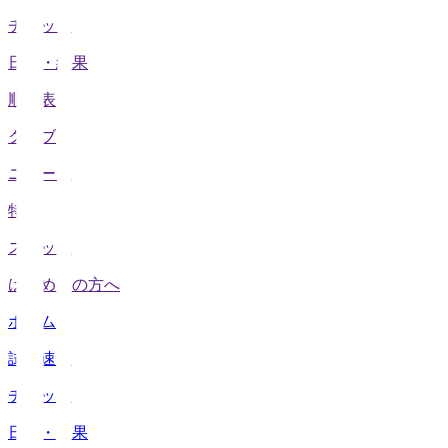
チケット
日程・結果
順位表
クラブ
ニュース
特集
スタッツ
はじめての方へ
ホーム
試合速報
チケット
日程・結果