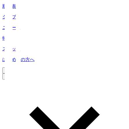
順位表
クラブ
ニュース
特集
スタッツ
はじめての方へ