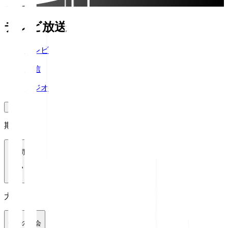
テレビ放送
テレビ
配信
ラジオ
期間
1週間
大会
全ての大会