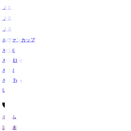
Ｊ１
Ｊ２
Ｊ３
ルヴァンカップ
ACLE
ACL Elite
ACL2
ACL Two
U-21
ホーム
試合速報