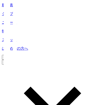
順位表
クラブ
ニュース
特集
スタッツ
はじめての方へ