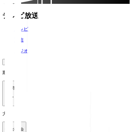
テレビ放送
テレビ
配信
ラジオ
期間
1週間
大会
全ての大会