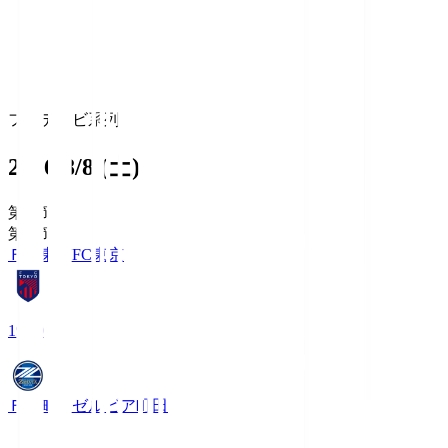
フジテレビ系列
2026/8/8 (土)
第1節
第1節
ＦＣ東京
FC東京
19:00
ＦＣ町田ゼルビア
町田