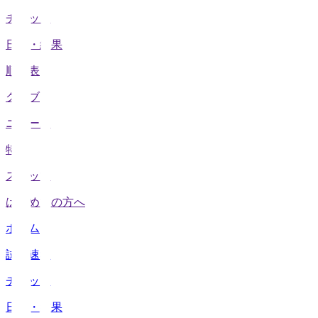
チケット
日程・結果
順位表
クラブ
ニュース
特集
スタッツ
はじめての方へ
ホーム
試合速報
チケット
日程・結果