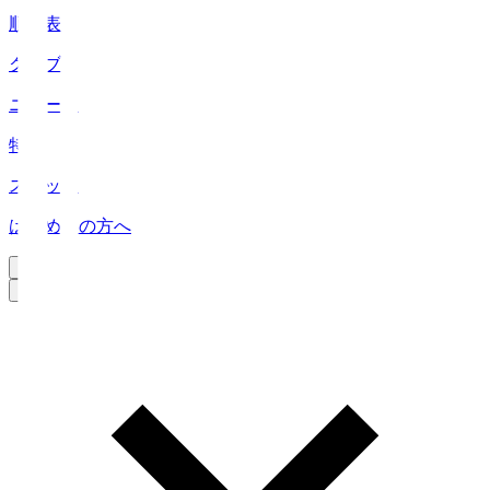
順位表
クラブ
ニュース
特集
スタッツ
はじめての方へ