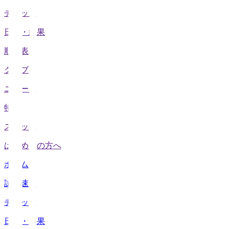
チケット
日程・結果
順位表
クラブ
ニュース
特集
スタッツ
はじめての方へ
ホーム
試合速報
チケット
日程・結果