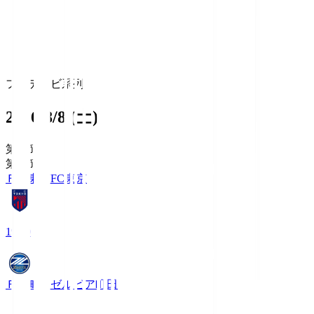
フジテレビ系列
2026/8/8 (土)
第1節
第1節
ＦＣ東京
FC東京
19:00
ＦＣ町田ゼルビア
町田