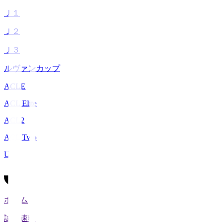
Ｊ１
Ｊ２
Ｊ３
ルヴァンカップ
ACLE
ACL Elite
ACL2
ACL Two
U-21
ホーム
試合速報