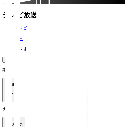
テレビ放送
テレビ
配信
ラジオ
期間
1週間
大会
全ての大会