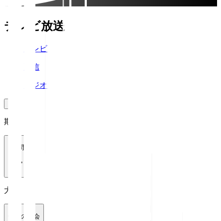
テレビ放送
テレビ
配信
ラジオ
期間
1週間
大会
全ての大会