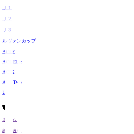
Ｊ１
Ｊ２
Ｊ３
ルヴァンカップ
ACLE
ACL Elite
ACL2
ACL Two
U-21
ホーム
試合速報