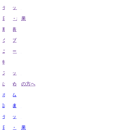
チケット
日程・結果
順位表
クラブ
ニュース
特集
スタッツ
はじめての方へ
ホーム
試合速報
チケット
日程・結果