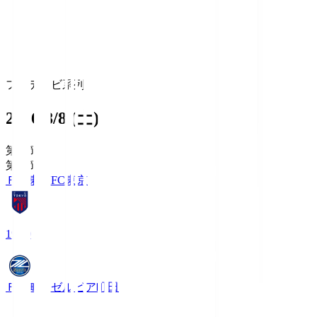
フジテレビ系列
2026/8/8 (土)
第1節
第1節
ＦＣ東京
FC東京
19:00
ＦＣ町田ゼルビア
町田