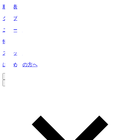
順位表
クラブ
ニュース
特集
スタッツ
はじめての方へ