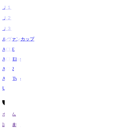
Ｊ１
Ｊ２
Ｊ３
ルヴァンカップ
ACLE
ACL Elite
ACL2
ACL Two
U-21
ホーム
試合速報