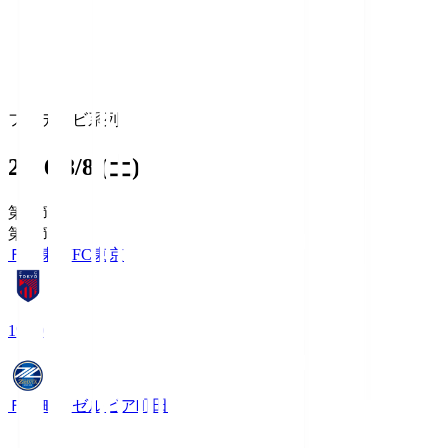
フジテレビ系列
2026/8/8 (土)
第1節
第1節
ＦＣ東京
FC東京
19:00
ＦＣ町田ゼルビア
町田