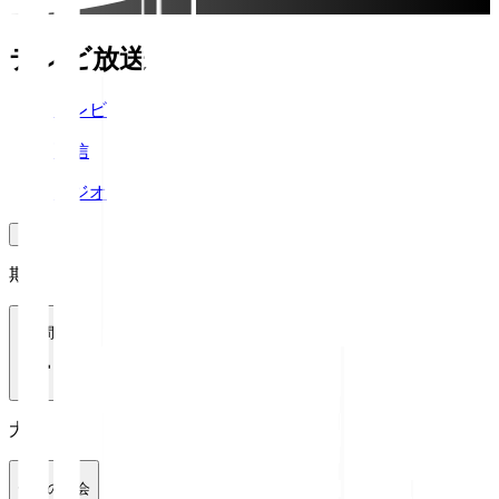
テレビ放送
テレビ
配信
ラジオ
期間
1週間
大会
全ての大会