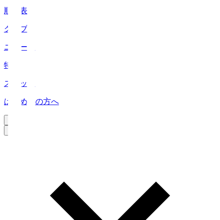
順位表
クラブ
ニュース
特集
スタッツ
はじめての方へ