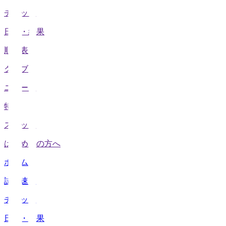
チケット
日程・結果
順位表
クラブ
ニュース
特集
スタッツ
はじめての方へ
ホーム
試合速報
チケット
日程・結果