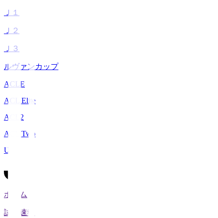
Ｊ１
Ｊ２
Ｊ３
ルヴァンカップ
ACLE
ACL Elite
ACL2
ACL Two
U-21
ホーム
試合速報