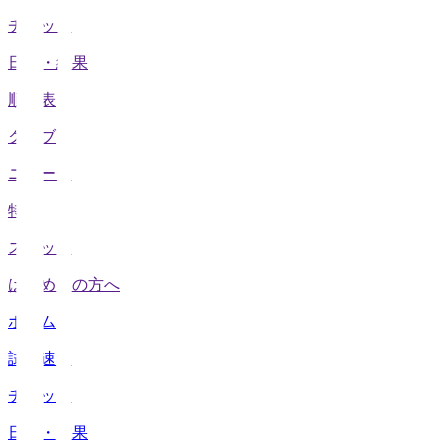
チケット
日程・結果
順位表
クラブ
ニュース
特集
スタッツ
はじめての方へ
ホーム
試合速報
チケット
日程・結果