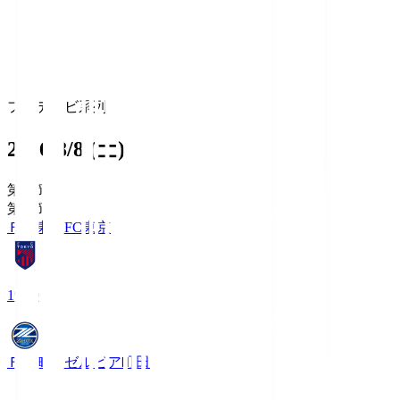
フジテレビ系列
2026/8/8 (土)
第1節
第1節
ＦＣ東京
FC東京
19:00
ＦＣ町田ゼルビア
町田