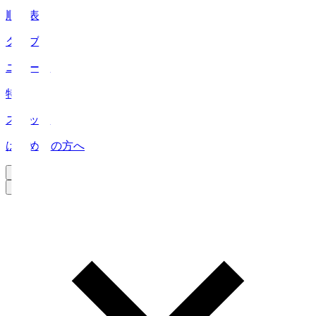
順位表
クラブ
ニュース
特集
スタッツ
はじめての方へ