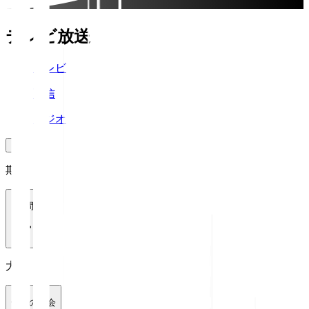
テレビ放送
テレビ
配信
ラジオ
期間
1週間
大会
全ての大会