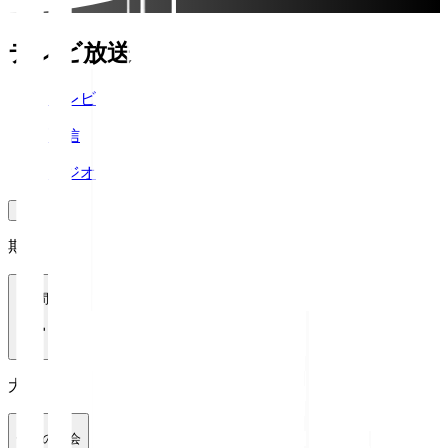
テレビ放送
テレビ
配信
ラジオ
期間
1週間
大会
全ての大会