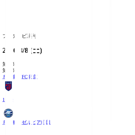
フジテレビ系列
2026/8/8 (土)
第1節
第1節
ＦＣ東京
FC東京
19:00
ＦＣ町田ゼルビア
町田