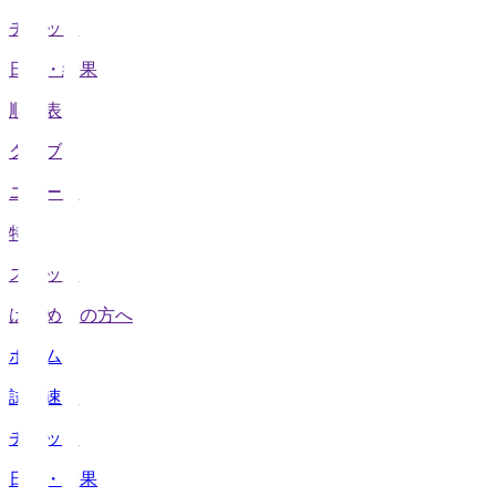
チケット
日程・結果
順位表
クラブ
ニュース
特集
スタッツ
はじめての方へ
ホーム
試合速報
チケット
日程・結果