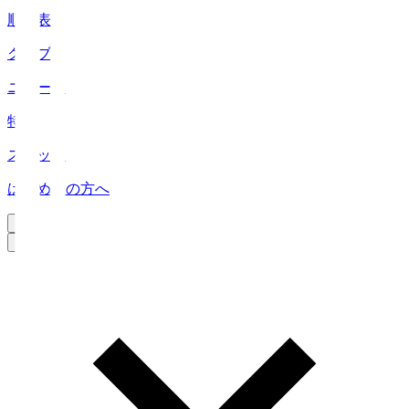
順位表
クラブ
ニュース
特集
スタッツ
はじめての方へ