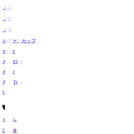
Ｊ１
Ｊ２
Ｊ３
ルヴァンカップ
ACLE
ACL Elite
ACL2
ACL Two
U-21
ホーム
試合速報