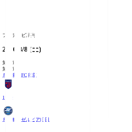
フジテレビ系列
2026/8/8 (土)
第1節
第1節
ＦＣ東京
FC東京
19:00
ＦＣ町田ゼルビア
町田