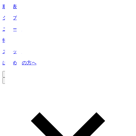
順位表
クラブ
ニュース
特集
スタッツ
はじめての方へ