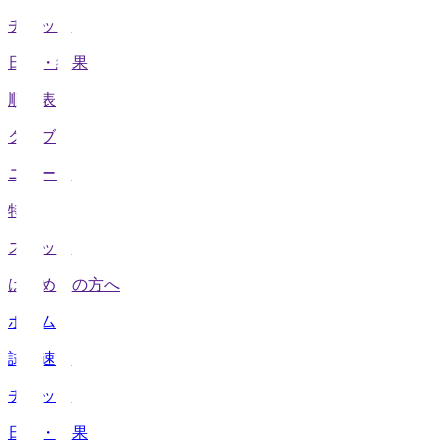
チケット
日程・結果
順位表
クラブ
ニュース
特集
スタッツ
はじめての方へ
ホーム
試合速報
チケット
日程・結果