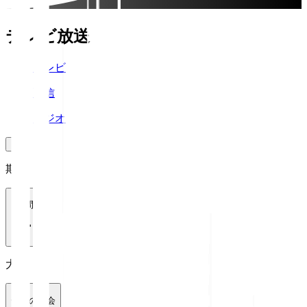
テレビ放送
テレビ
配信
ラジオ
期間
1週間
大会
全ての大会