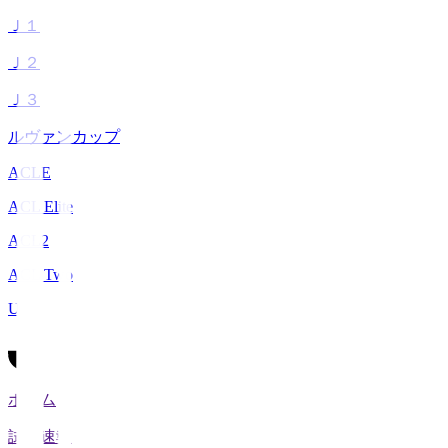
Ｊ１
Ｊ２
Ｊ３
ルヴァンカップ
ACLE
ACL Elite
ACL2
ACL Two
U-21
ホーム
試合速報