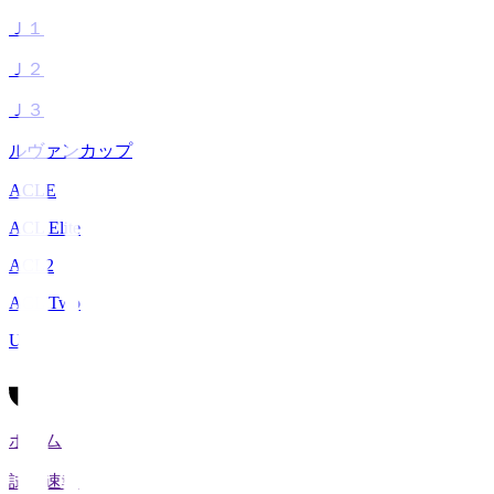
Ｊ１
Ｊ２
Ｊ３
ルヴァンカップ
ACLE
ACL Elite
ACL2
ACL Two
U-21
ホーム
試合速報