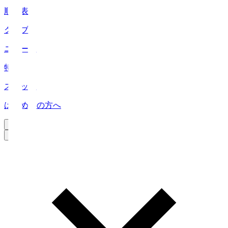
順位表
クラブ
ニュース
特集
スタッツ
はじめての方へ