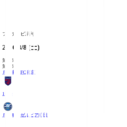
フジテレビ系列
2026/8/8 (土)
第1節
第1節
ＦＣ東京
FC東京
19:00
ＦＣ町田ゼルビア
町田