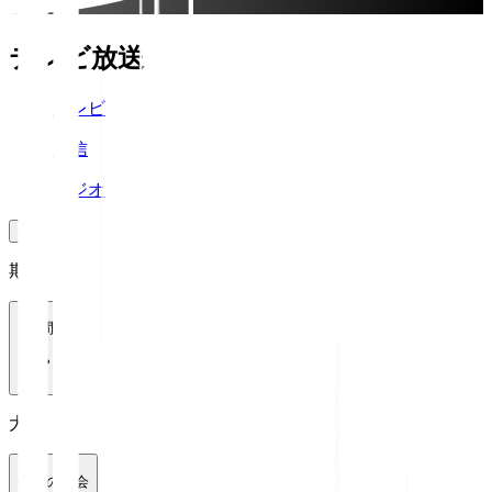
テレビ放送
テレビ
配信
ラジオ
期間
1週間
大会
全ての大会