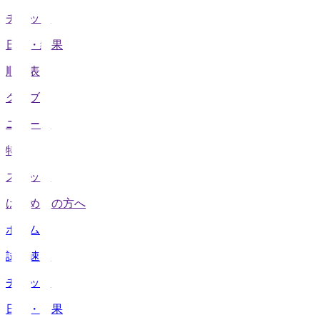
チケット
日程・結果
順位表
クラブ
ニュース
特集
スタッツ
はじめての方へ
ホーム
試合速報
チケット
日程・結果