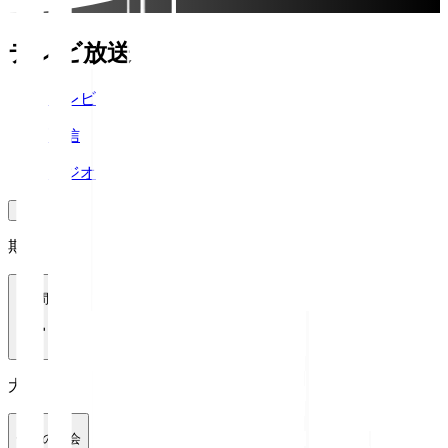
テレビ放送
テレビ
配信
ラジオ
期間
1週間
大会
全ての大会