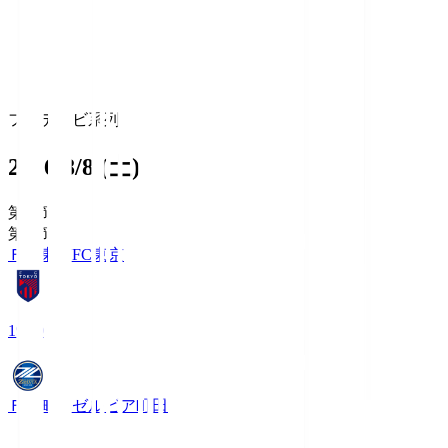
フジテレビ系列
2026/8/8 (土)
第1節
第1節
ＦＣ東京
FC東京
19:00
ＦＣ町田ゼルビア
町田