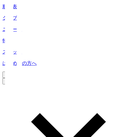
順位表
クラブ
ニュース
特集
スタッツ
はじめての方へ