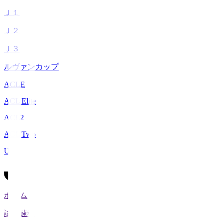
Ｊ１
Ｊ２
Ｊ３
ルヴァンカップ
ACLE
ACL Elite
ACL2
ACL Two
U-21
ホーム
試合速報