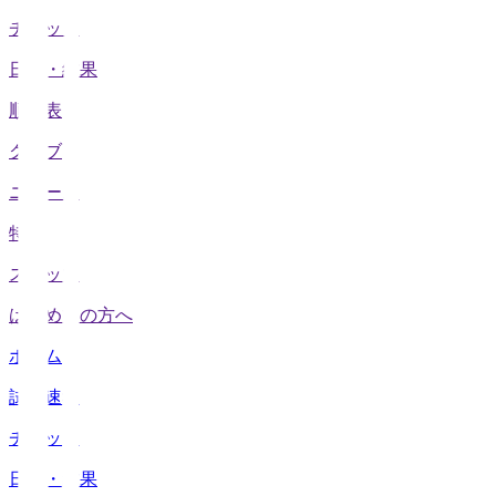
チケット
日程・結果
順位表
クラブ
ニュース
特集
スタッツ
はじめての方へ
ホーム
試合速報
チケット
日程・結果