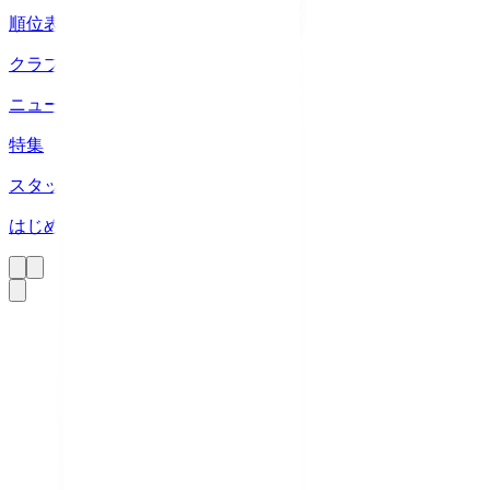
順位表
クラブ
ニュース
特集
スタッツ
はじめての方へ