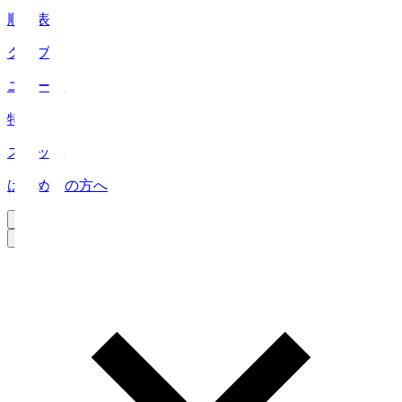
順位表
クラブ
ニュース
特集
スタッツ
はじめての方へ