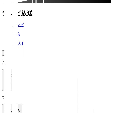
テレビ放送
テレビ
配信
ラジオ
期間
1週間
大会
全ての大会