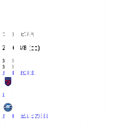
フジテレビ系列
2026/8/8 (土)
第1節
第1節
ＦＣ東京
FC東京
19:00
ＦＣ町田ゼルビア
町田