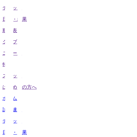
チケット
日程・結果
順位表
クラブ
ニュース
特集
スタッツ
はじめての方へ
ホーム
試合速報
チケット
日程・結果