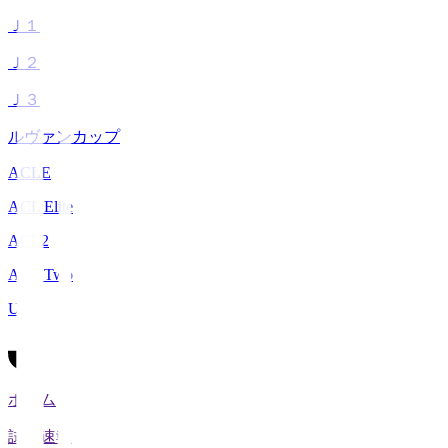
Ｊ１
Ｊ２
Ｊ３
ルヴァンカップ
ACLE
ACL Elite
ACL2
ACL Two
U-21
ホーム
試合速報