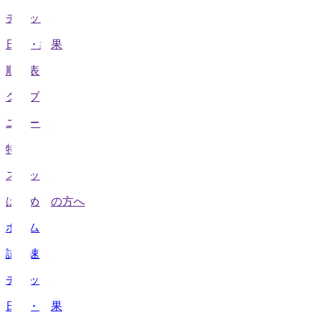
チケット
日程・結果
順位表
クラブ
ニュース
特集
スタッツ
はじめての方へ
ホーム
試合速報
チケット
日程・結果