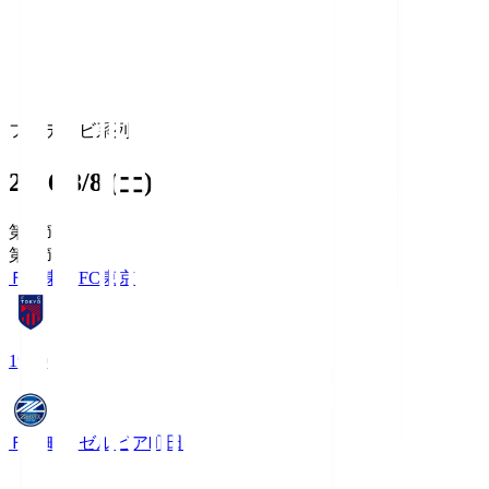
フジテレビ系列
2026/8/8 (土)
第1節
第1節
ＦＣ東京
FC東京
19:00
ＦＣ町田ゼルビア
町田