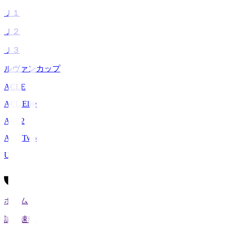
Ｊ１
Ｊ２
Ｊ３
ルヴァンカップ
ACLE
ACL Elite
ACL2
ACL Two
U-21
ホーム
試合速報