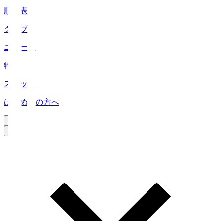
順位表
クラブ
ニュース
特集
スタッツ
はじめての方へ