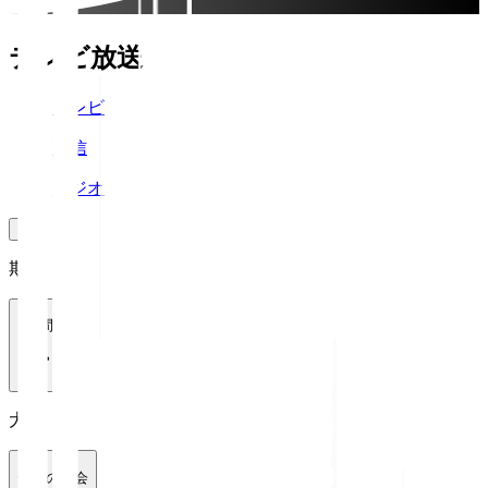
テレビ放送
テレビ
配信
ラジオ
期間
1週間
大会
全ての大会