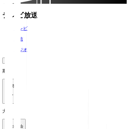
テレビ放送
テレビ
配信
ラジオ
期間
1週間
大会
全ての大会