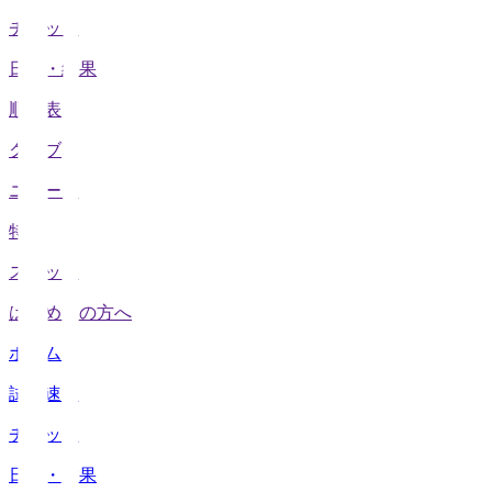
チケット
日程・結果
順位表
クラブ
ニュース
特集
スタッツ
はじめての方へ
ホーム
試合速報
チケット
日程・結果