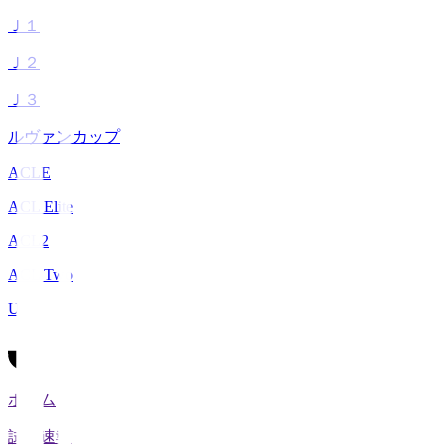
Ｊ１
Ｊ２
Ｊ３
ルヴァンカップ
ACLE
ACL Elite
ACL2
ACL Two
U-21
ホーム
試合速報