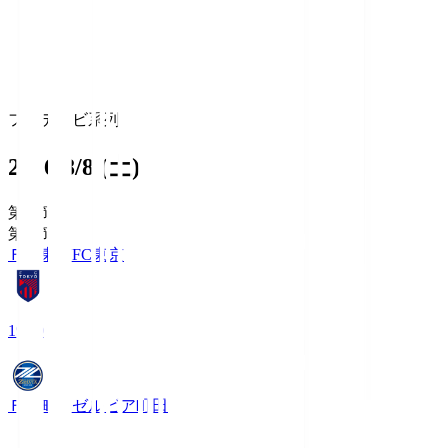
フジテレビ系列
2026/8/8 (土)
第1節
第1節
ＦＣ東京
FC東京
19:00
ＦＣ町田ゼルビア
町田