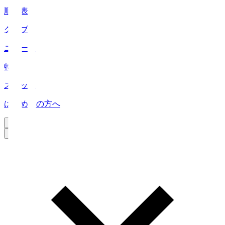
順位表
クラブ
ニュース
特集
スタッツ
はじめての方へ