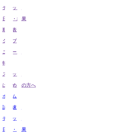
チケット
日程・結果
順位表
クラブ
ニュース
特集
スタッツ
はじめての方へ
ホーム
試合速報
チケット
日程・結果