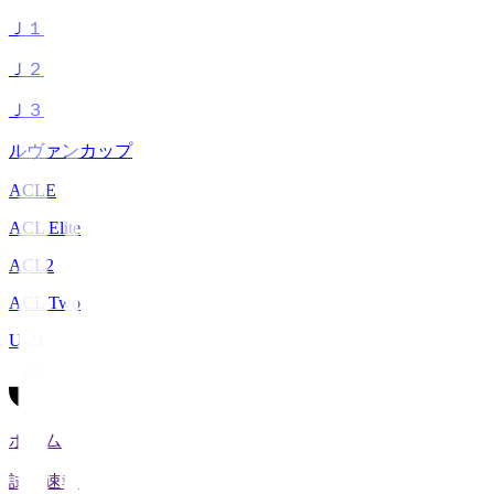
Ｊ１
Ｊ２
Ｊ３
ルヴァンカップ
ACLE
ACL Elite
ACL2
ACL Two
U-21
ホーム
試合速報