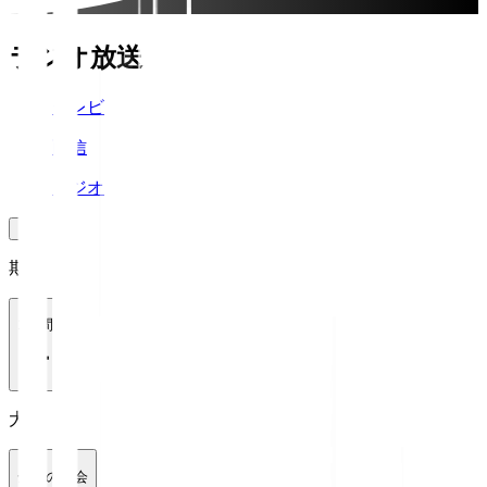
ラジオ放送
テレビ
配信
ラジオ
期間
1週間
大会
全ての大会