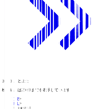
エフエムとよた
検索結果は250件までを表示しています
TOP
>
Ｊ１
>
ラジオ放送