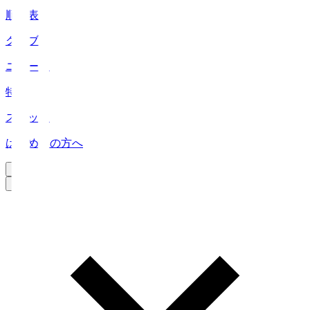
順位表
クラブ
ニュース
特集
スタッツ
はじめての方へ