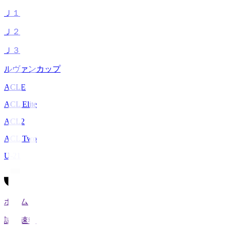
Ｊ１
Ｊ２
Ｊ３
ルヴァンカップ
ACLE
ACL Elite
ACL2
ACL Two
U-21
ホーム
試合速報