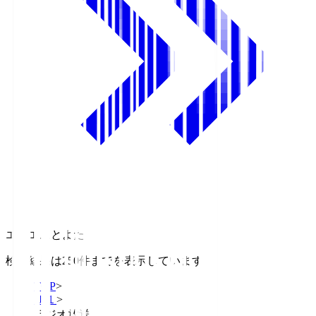
エフエムとよた
検索結果は250件までを表示しています
TOP
>
Ｊ１
>
ラジオ放送