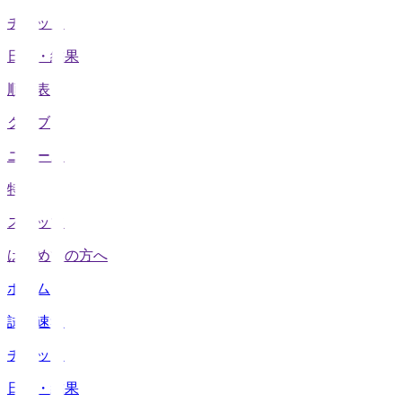
チケット
日程・結果
順位表
クラブ
ニュース
特集
スタッツ
はじめての方へ
ホーム
試合速報
チケット
日程・結果