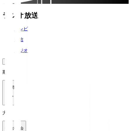
ラジオ放送
テレビ
配信
ラジオ
期間
1週間
大会
全ての大会