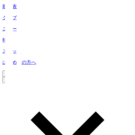
順位表
クラブ
ニュース
特集
スタッツ
はじめての方へ