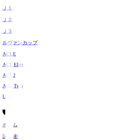
Ｊ１
Ｊ２
Ｊ３
ルヴァンカップ
ACLE
ACL Elite
ACL2
ACL Two
U-21
ホーム
試合速報