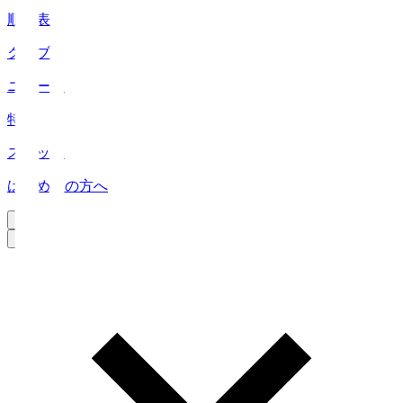
順位表
クラブ
ニュース
特集
スタッツ
はじめての方へ