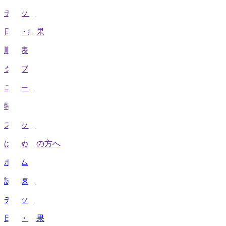
チケット
日程・結果
順位表
クラブ
ニュース
特集
スタッツ
はじめての方へ
ホーム
試合速報
チケット
日程・結果