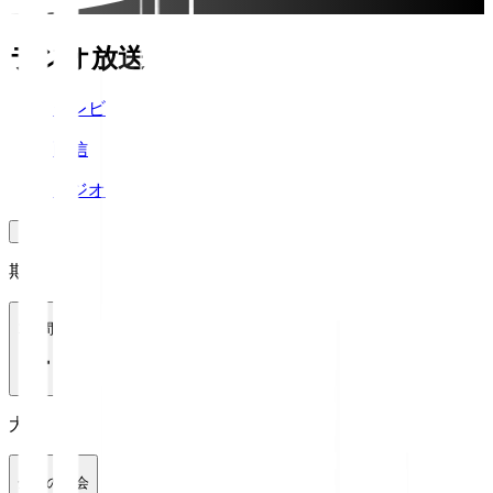
ラジオ放送
テレビ
配信
ラジオ
期間
1週間
大会
全ての大会