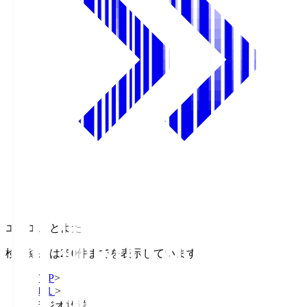
エフエムとよた
検索結果は250件までを表示しています
TOP
>
Ｊ１
>
ラジオ放送