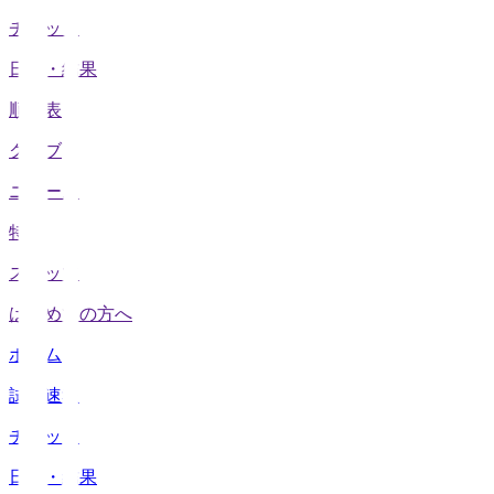
チケット
日程・結果
順位表
クラブ
ニュース
特集
スタッツ
はじめての方へ
ホーム
試合速報
チケット
日程・結果