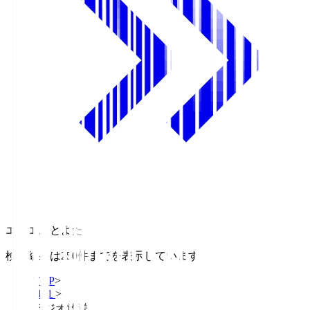
エフエムとよた
検索結果は250件までを表示しています
TOP
>
Ｊ１
>
ラジオ放送