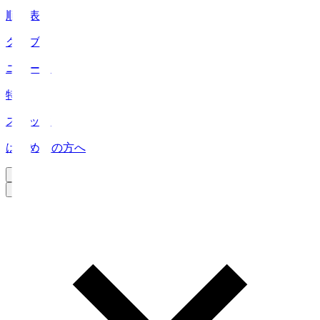
順位表
クラブ
ニュース
特集
スタッツ
はじめての方へ