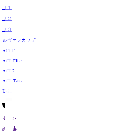
Ｊ１
Ｊ２
Ｊ３
ルヴァンカップ
ACLE
ACL Elite
ACL2
ACL Two
U-21
ホーム
試合速報