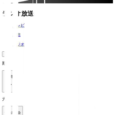
ラジオ放送
テレビ
配信
ラジオ
期間
1週間
大会
全ての大会