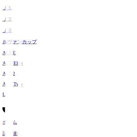
Ｊ１
Ｊ２
Ｊ３
ルヴァンカップ
ACLE
ACL Elite
ACL2
ACL Two
U-21
ホーム
試合速報