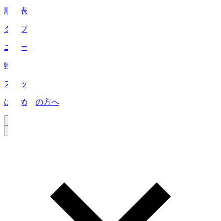
順位表
クラブ
ニュース
特集
スタッツ
はじめての方へ