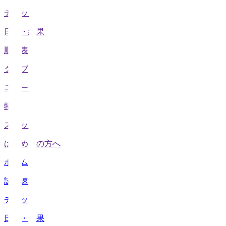
チケット
日程・結果
順位表
クラブ
ニュース
特集
スタッツ
はじめての方へ
ホーム
試合速報
チケット
日程・結果