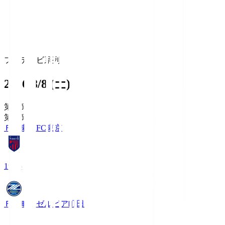
フジテレビ系列
2026/8/8 (土)
第1節
第1節
ＦＣ東京
FC東京
19:06
ＦＣ町田ゼルビア
町田