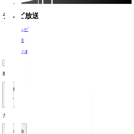
テレビ放送
テレビ
配信
ラジオ
期間
1週間
大会
全ての大会