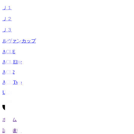
Ｊ１
Ｊ２
Ｊ３
ルヴァンカップ
ACLE
ACL Elite
ACL2
ACL Two
U-21
ホーム
試合速報