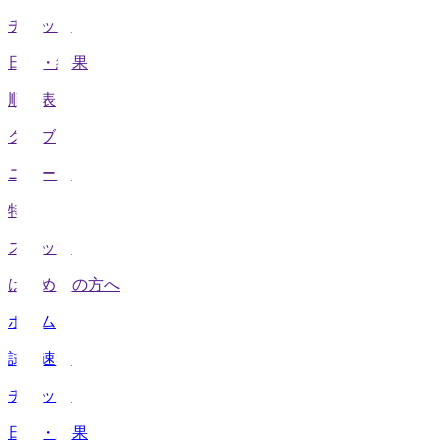
チケット
日程・結果
順位表
クラブ
ニュース
特集
スタッツ
はじめての方へ
ホーム
試合速報
チケット
日程・結果