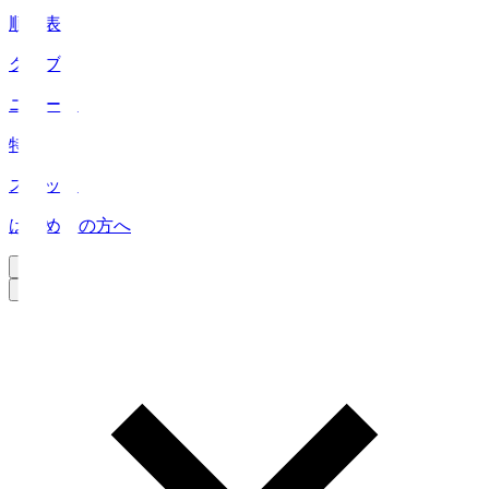
順位表
クラブ
ニュース
特集
スタッツ
はじめての方へ