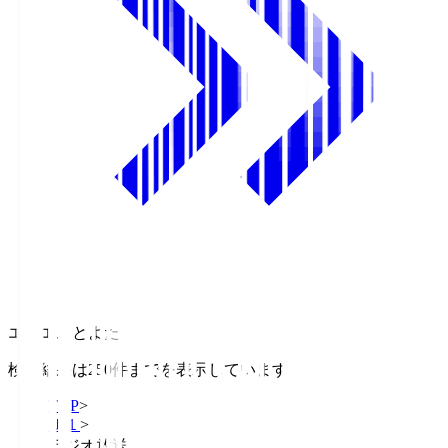
エフエムとよた
検索結果は250件までを表示しています
TOP
>
Ｊ１
>
ラジオ放送