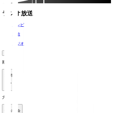
ラジオ放送
テレビ
配信
ラジオ
期間
1週間
大会
全ての大会