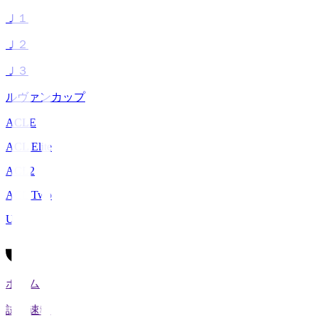
Ｊ１
Ｊ２
Ｊ３
ルヴァンカップ
ACLE
ACL Elite
ACL2
ACL Two
U-21
ホーム
試合速報