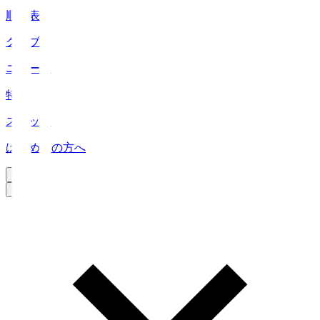
順位表
クラブ
ニュース
特集
スタッツ
はじめての方へ