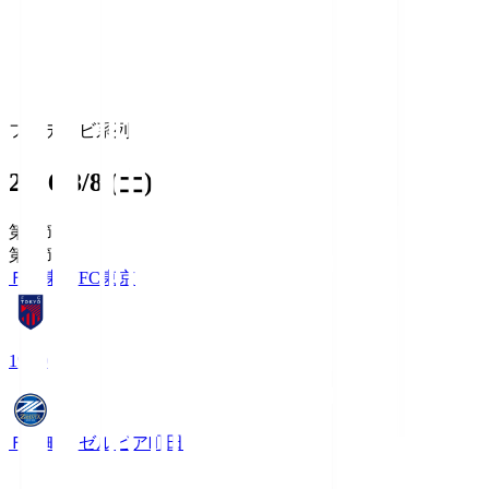
フジテレビ系列
2026/8/8 (土)
第1節
第1節
ＦＣ東京
FC東京
19:00
ＦＣ町田ゼルビア
町田