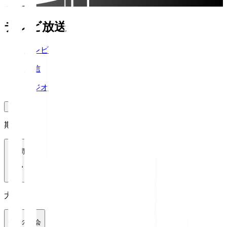
テレビ放送
テレビ
配信
ラジオ
期間
1週間
大会
全ての大会