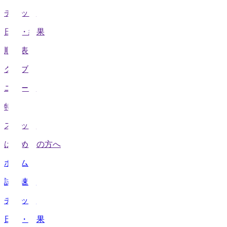
チケット
日程・結果
順位表
クラブ
ニュース
特集
スタッツ
はじめての方へ
ホーム
試合速報
チケット
日程・結果