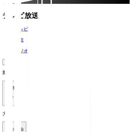
テレビ放送
テレビ
配信
ラジオ
期間
1週間
大会
全ての大会