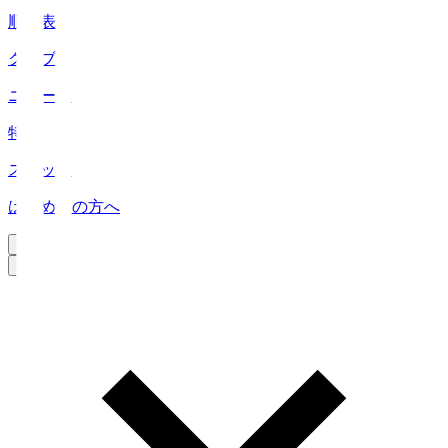
順位表
クラブ
ニュース
特集
スタッツ
はじめての方へ