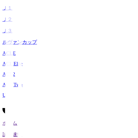
Ｊ１
Ｊ２
Ｊ３
ルヴァンカップ
ACLE
ACL Elite
ACL2
ACL Two
U-21
ホーム
試合速報