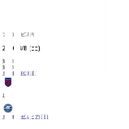
フジテレビ系列
2026/8/8 (土)
第1節
第1節
ＦＣ東京
FC東京
19:00
ＦＣ町田ゼルビア
町田