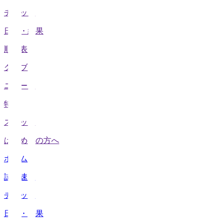
チケット
日程・結果
順位表
クラブ
ニュース
特集
スタッツ
はじめての方へ
ホーム
試合速報
チケット
日程・結果