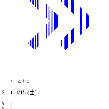
エフエムとよた
2026/8/15 (土)
第2節
第2節