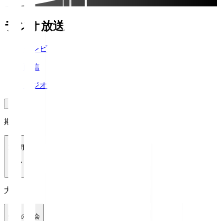
ラジオ放送
テレビ
配信
ラジオ
期間
1週間
大会
全ての大会