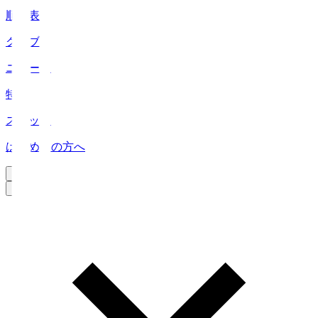
順位表
クラブ
ニュース
特集
スタッツ
はじめての方へ