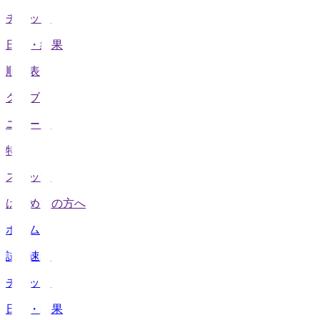
チケット
日程・結果
順位表
クラブ
ニュース
特集
スタッツ
はじめての方へ
ホーム
試合速報
チケット
日程・結果