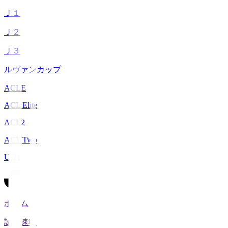
Ｊ１
Ｊ２
Ｊ３
ルヴァンカップ
ACLE
ACL Elite
ACL2
ACL Two
U-21
ホーム
試合速報