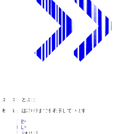
エフエムとよた
検索結果は250件までを表示しています
TOP
>
Ｊ１
>
ラジオ放送