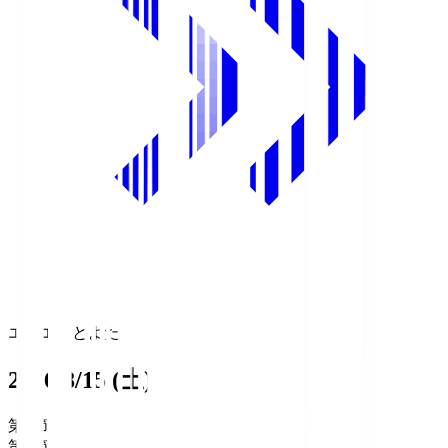
エフエムとよた
2026/8/15 (土)
第2節
第2節