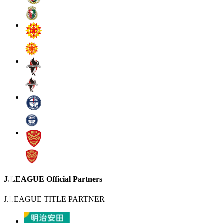
J.LEAGUE Official Partners
J.LEAGUE TITLE PARTNER