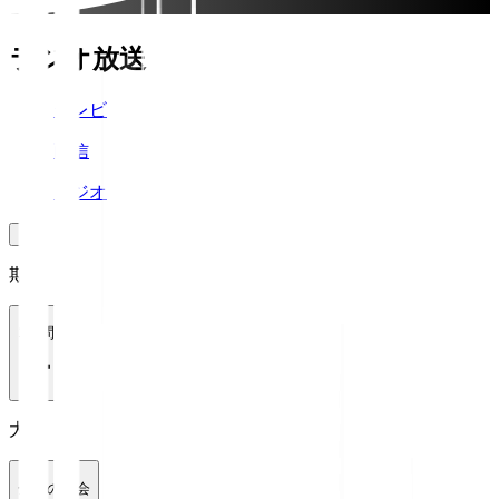
ラジオ放送
テレビ
配信
ラジオ
期間
1週間
大会
全ての大会