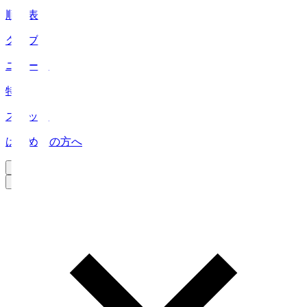
順位表
クラブ
ニュース
特集
スタッツ
はじめての方へ