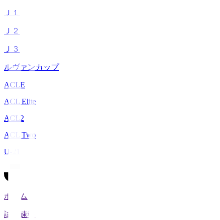
Ｊ１
Ｊ２
Ｊ３
ルヴァンカップ
ACLE
ACL Elite
ACL2
ACL Two
U-21
ホーム
試合速報