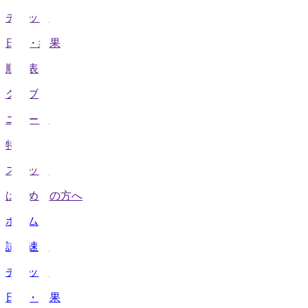
チケット
日程・結果
順位表
クラブ
ニュース
特集
スタッツ
はじめての方へ
ホーム
試合速報
チケット
日程・結果