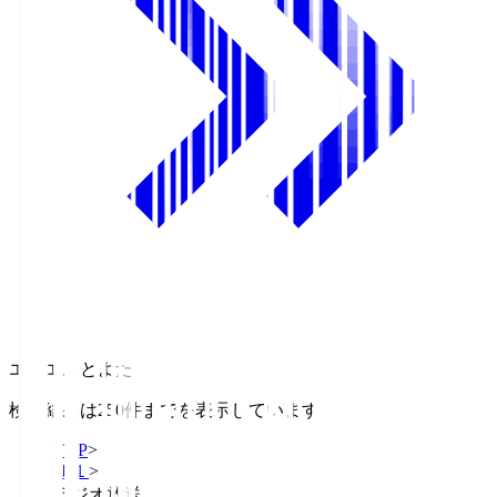
エフエムとよた
検索結果は250件までを表示しています
TOP
>
Ｊ１
>
ラジオ放送