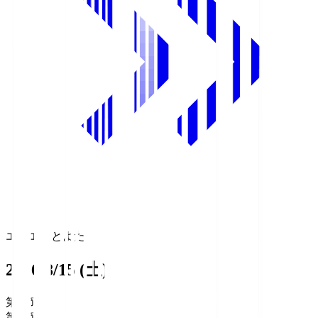
エフエムとよた
2026/8/15 (土)
第2節
第2節