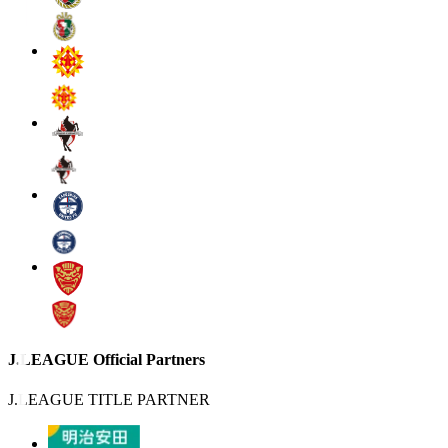
J.LEAGUE Official Partners
J.LEAGUE TITLE PARTNER