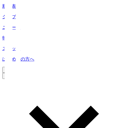
順位表
クラブ
ニュース
特集
スタッツ
はじめての方へ