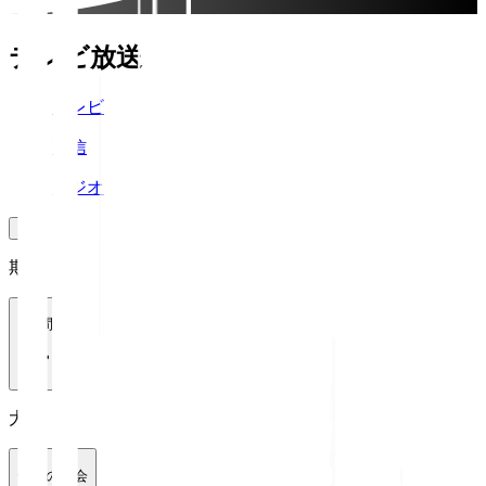
テレビ放送
テレビ
配信
ラジオ
期間
1週間
大会
全ての大会