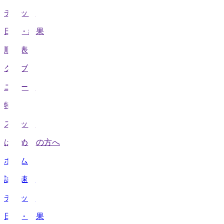
チケット
日程・結果
順位表
クラブ
ニュース
特集
スタッツ
はじめての方へ
ホーム
試合速報
チケット
日程・結果