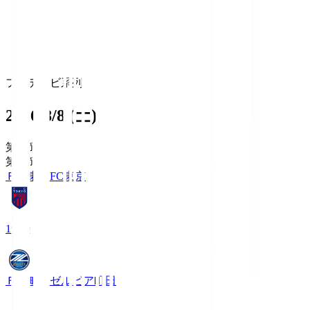
フジテレビ系列
2026/8/8 (土)
第1節
第1節
ＦＣ東京
FC東京
19:00
ＦＣ町田ゼルビア
町田