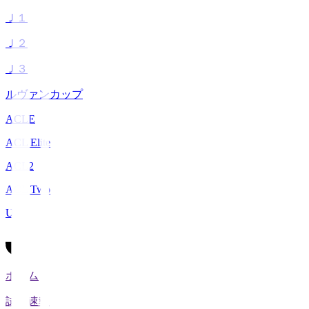
Ｊ１
Ｊ２
Ｊ３
ルヴァンカップ
ACLE
ACL Elite
ACL2
ACL Two
U-21
ホーム
試合速報