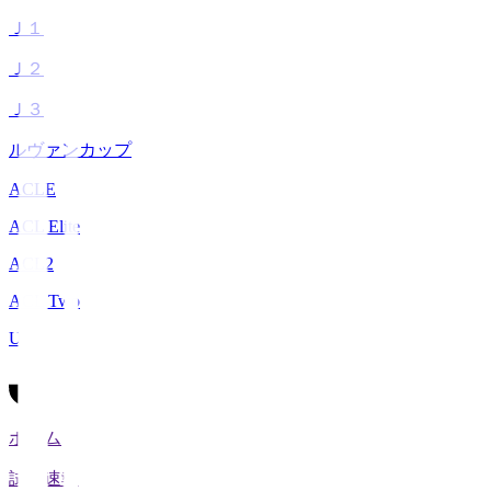
Ｊ１
Ｊ２
Ｊ３
ルヴァンカップ
ACLE
ACL Elite
ACL2
ACL Two
U-21
ホーム
試合速報