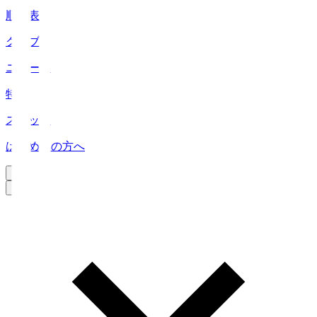
順位表
クラブ
ニュース
特集
スタッツ
はじめての方へ