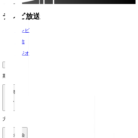
テレビ放送
テレビ
配信
ラジオ
期間
1週間
大会
全ての大会