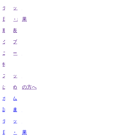
チケット
日程・結果
順位表
クラブ
ニュース
特集
スタッツ
はじめての方へ
ホーム
試合速報
チケット
日程・結果