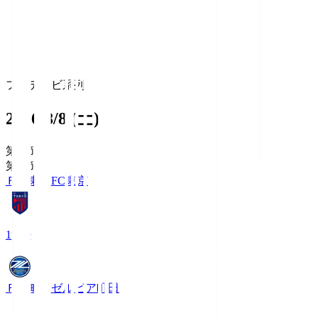
フジテレビ系列
2026/8/8 (土)
第1節
第1節
ＦＣ東京
FC東京
19:00
ＦＣ町田ゼルビア
町田