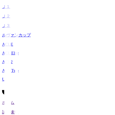
Ｊ１
Ｊ２
Ｊ３
ルヴァンカップ
ACLE
ACL Elite
ACL2
ACL Two
U-21
ホーム
試合速報