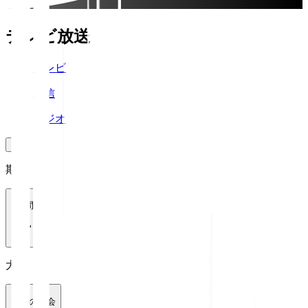
テレビ放送
テレビ
配信
ラジオ
期間
1週間
大会
全ての大会