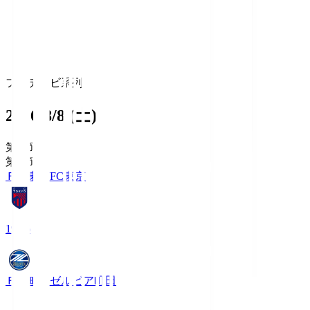
フジテレビ系列
2026/8/8 (土)
第1節
第1節
ＦＣ東京
FC東京
19:06
ＦＣ町田ゼルビア
町田