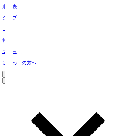
順位表
クラブ
ニュース
特集
スタッツ
はじめての方へ