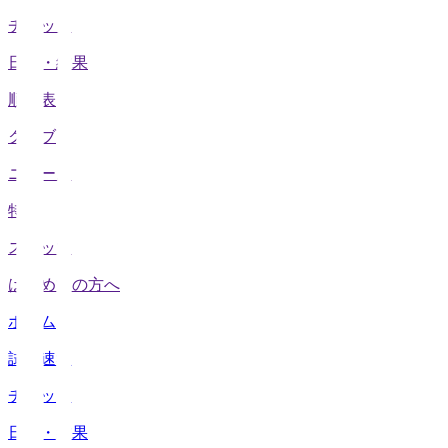
チケット
日程・結果
順位表
クラブ
ニュース
特集
スタッツ
はじめての方へ
ホーム
試合速報
チケット
日程・結果