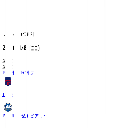
フジテレビ系列
2026/8/8 (土)
第1節
第1節
ＦＣ東京
FC東京
19:00
ＦＣ町田ゼルビア
町田