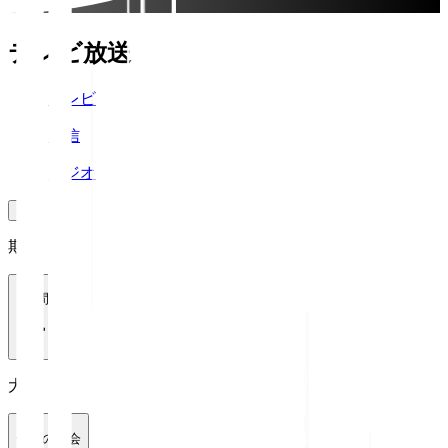
テレビ放送
テレビ
配信
ラジオ
期間
1週間
大会
全ての大会