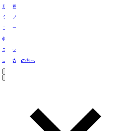
順位表
クラブ
ニュース
特集
スタッツ
はじめての方へ