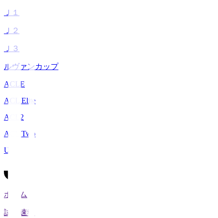
Ｊ１
Ｊ２
Ｊ３
ルヴァンカップ
ACLE
ACL Elite
ACL2
ACL Two
U-21
ホーム
試合速報