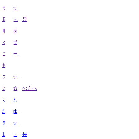
チケット
日程・結果
順位表
クラブ
ニュース
特集
スタッツ
はじめての方へ
ホーム
試合速報
チケット
日程・結果