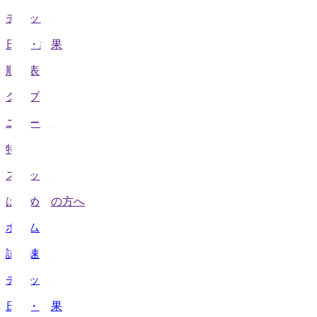
チケット
日程・結果
順位表
クラブ
ニュース
特集
スタッツ
はじめての方へ
ホーム
試合速報
チケット
日程・結果