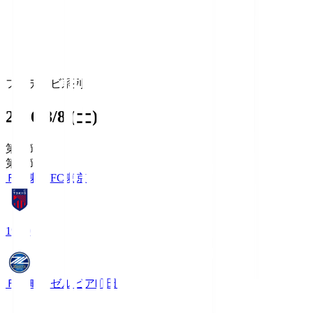
フジテレビ系列
2026/8/8 (土)
第1節
第1節
ＦＣ東京
FC東京
19:00
ＦＣ町田ゼルビア
町田