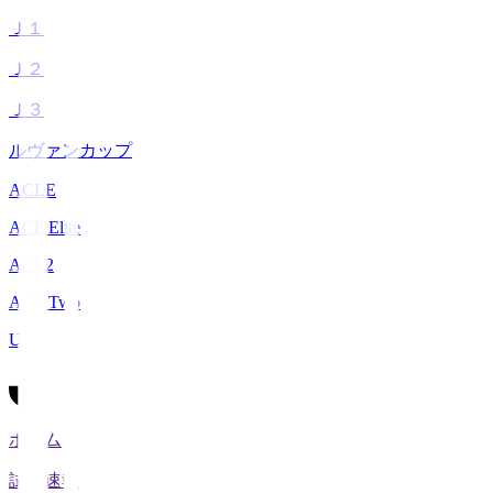
Ｊ１
Ｊ２
Ｊ３
ルヴァンカップ
ACLE
ACL Elite
ACL2
ACL Two
U-21
ホーム
試合速報