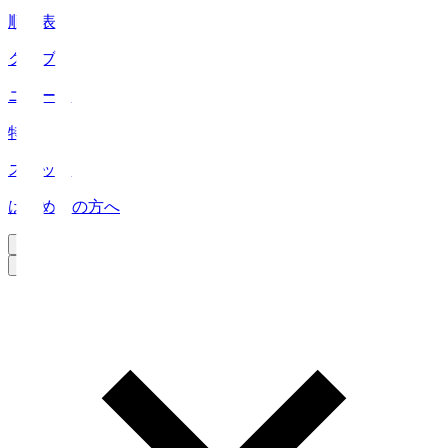
順位表
クラブ
ニュース
特集
スタッツ
はじめての方へ