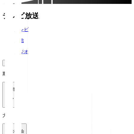
テレビ放送
テレビ
配信
ラジオ
期間
1週間
大会
全ての大会