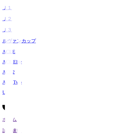
Ｊ１
Ｊ２
Ｊ３
ルヴァンカップ
ACLE
ACL Elite
ACL2
ACL Two
U-21
ホーム
試合速報