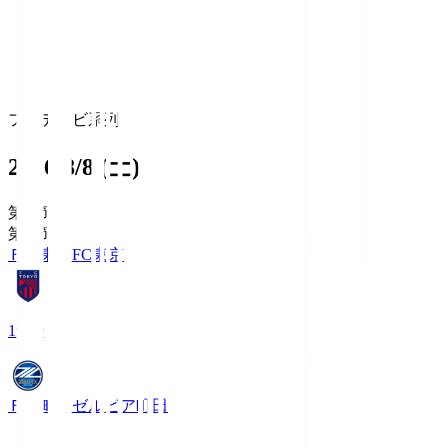
フジテレビ系列
2026/8/8 (土)
第1節
第1節
ＦＣ東京
FC東京
19:00
ＦＣ町田ゼルビア
町田