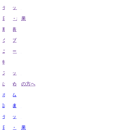
チケット
日程・結果
順位表
クラブ
ニュース
特集
スタッツ
はじめての方へ
ホーム
試合速報
チケット
日程・結果