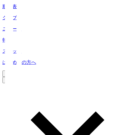
順位表
クラブ
ニュース
特集
スタッツ
はじめての方へ