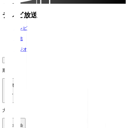
テレビ放送
テレビ
配信
ラジオ
期間
1週間
大会
全ての大会