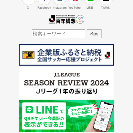
X
Facebook
Instagram
YouTube
LINE
TikTok
J.LEAGUE百年構想
検索