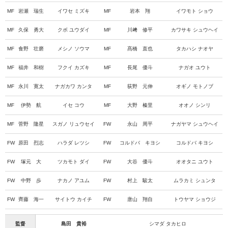
MF
岩瀬 瑞生
イワセ ミズキ
MF
岩本 翔
イワモト ショウ
MF
久保 勇大
クボ ユウダイ
MF
川﨑 修平
カワサキ シュウヘイ
MF
食野 壮磨
メシノ ソウマ
MF
髙橋 直也
タカハシ ナオヤ
MF
福井 和樹
フクイ カズキ
MF
長尾 優斗
ナガオ ユウト
MF
永川 寛太
ナガカワ カンタ
MF
荻野 元伸
オギノ モトノブ
MF
伊勢 航
イセ コウ
MF
大野 榛里
オオノ シンリ
MF
菅野 隆星
スガノ リュウセイ
FW
永山 周平
ナガヤマ シュウヘイ
FW
原田 烈志
ハラダ レツシ
FW
コルドバ キヨシ
コルドバ キヨシ
FW
塚元 大
ツカモト ダイ
FW
大谷 優斗
オオタニ ユウト
FW
中野 歩
ナカノ アユム
FW
村上 駿太
ムラカミ シュンタ
FW
齊藤 海一
サイトウ カイチ
FW
唐山 翔自
トウヤマ ショウジ
監督
島田 貴裕
シマダ タカヒロ