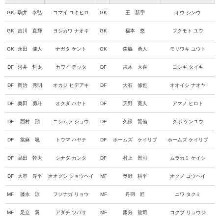
GK
駒井 幸弘
コマイ ユキヒロ
GK
王 新宇
オウ シンウ
GK
吉川 直輝
ヨシカワ ナオキ
GK
福本 悠
フクモト ユウ
GK
永田 健人
ナガタ ケント
GK
森脇 勇人
モリワキ ユウト
DF
河井 哲太
カワイ テッタ
DF
吉木 大喜
ヨシギ タイキ
DF
岡治 秀明
オカジ ヒデアキ
DF
大石 修也
オオイシ ナオヤ
DF
奥田 勇斗
オクダ ハヤト
DF
天野 寛人
アマノ ヒロト
DF
西村 翔
ニシムラ ショウ
DF
久保 賢侑
クボ ケンユウ
DF
當麻 颯
トウマ ハヤテ
DF
ホームズ ケイリブ
ホームズ ケイリブ
DF
品田 幹大
シナダ カンタ
DF
村上 景司
ムラカミ ケイシ
DF
大串 昇平
オオグシ ショウヘイ
MF
奥野 耕平
オクノ コウヘイ
MF
藤永 涼
フジナガ リョウ
MF
丹羽 匠
ニワ タクミ
MF
足立 翼
アダチ ツバサ
MF
國分 龍司
コクブ リュウジ