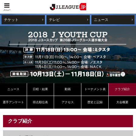
メニュー
チケット
テレビ
ニュース
ニュース
日程・結果
動画
トーナメント表
クラブ紹介
選手アンケート
得点順位表
アクセス
歴史と記録
大会概要
クラブ紹介