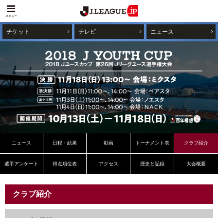
メニュー
チケット
テレビ
ニュース
ニュース
日程・結果
動画
トーナメント表
クラブ紹介
選手アンケート
得点順位表
アクセス
歴史と記録
大会概要
クラブ紹介