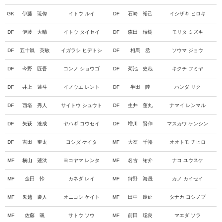
GK
伊藤 琉偉
イトウ ルイ
DF
石崎 裕己
イシザキ ヒロキ
DF
伊藤 大晴
イトウ タイセイ
DF
森田 瑞樹
モリタ ミズキ
DF
五十嵐 英敏
イガラシ ヒデトシ
DF
相馬 丞
ソウマ ジョウ
DF
今野 匠吾
コンノ ショウゴ
DF
菊池 史哉
キクチ フミヤ
DF
井上 蓮斗
イノウエ レント
DF
半田 陸
ハンダ リク
DF
西塔 秀人
サイトウ シュウト
DF
生井 蓮丸
ナマイ レンマル
DF
矢萩 洸成
ヤハギ コウセイ
DF
増川 賢伸
マスカワ ケンシン
DF
吉田 奎太
ヨシダ ケイタ
MF
大友 千裕
オオトモ チヒロ
MF
横山 蓮汰
ヨコヤマ レンタ
MF
名古 祐介
ナコ ユウスケ
MF
金田 怜
カネダ レイ
MF
狩野 海晟
カノ カイセイ
MF
鬼越 慶人
オニコシ ケイト
MF
田中 慶延
タナカ ヨシノブ
MF
佐藤 颯
サトウ ソウ
MF
前田 聡良
マエダ ソラ