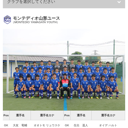
クラブを選択してください
モンテディオ山形ユース
（MONTEDIO YAMAGATA YOUTH）
Pos
選手名
選手名カナ
Pos
選手名
選手名カナ
GK
大友 竜輔
オオトモ リュウスケ
GK
生出 遥人
オイデ ハルト