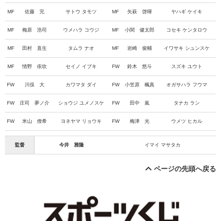
MF
佐藤 完
サトウ タモツ
MF
矢萩 啓暉
ヤハギ ケイキ
MF
梅原 浩司
ウメハラ コウジ
MF
小関 健太郎
コセキ ケンタロウ
MF
田村 直生
タムラ ナオ
MF
岩崎 俊輔
イワサキ シュンスケ
MF
情野 依吹
セイノ イブキ
FW
鈴木 悠斗
スズキ ユウト
FW
川俣 大
カワマタ ダイ
FW
小笠原 楓真
オガサハラ フウマ
FW
庄司 夢ノ介
ショウジ ユメノスケ
FW
田中 嵐
タナカ ラン
FW
米山 僚希
ヨネヤマ リョウキ
FW
梅津 光
ウメツ ヒカル
監督
今井 雅隆
イマイ マサタカ
ページの先頭へ戻る