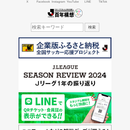
X
Facebook
Instagram
YouTube
LINE
TikTok
J.LEAGUE百年構想
検索