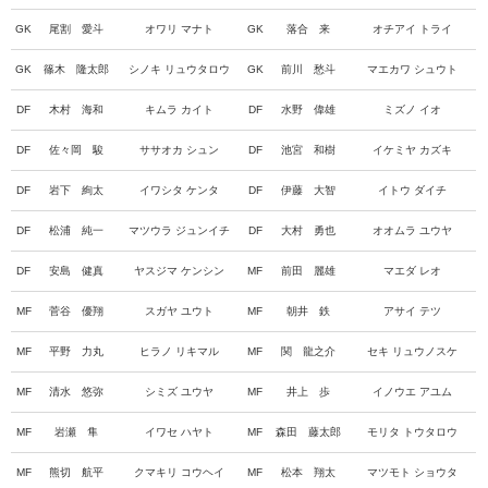
GK
尾割 愛斗
オワリ マナト
GK
落合 来
オチアイ トライ
GK
篠木 隆太郎
シノキ リュウタロウ
GK
前川 愁斗
マエカワ シュウト
DF
木村 海和
キムラ カイト
DF
水野 偉雄
ミズノ イオ
DF
佐々岡 駿
ササオカ シュン
DF
池宮 和樹
イケミヤ カズキ
DF
岩下 絢太
イワシタ ケンタ
DF
伊藤 大智
イトウ ダイチ
DF
松浦 純一
マツウラ ジュンイチ
DF
大村 勇也
オオムラ ユウヤ
DF
安島 健真
ヤスジマ ケンシン
MF
前田 麗雄
マエダ レオ
MF
菅谷 優翔
スガヤ ユウト
MF
朝井 鉄
アサイ テツ
MF
平野 力丸
ヒラノ リキマル
MF
関 龍之介
セキ リュウノスケ
MF
清水 悠弥
シミズ ユウヤ
MF
井上 歩
イノウエ アユム
MF
岩瀬 隼
イワセ ハヤト
MF
森田 藤太郎
モリタ トウタロウ
MF
熊切 航平
クマキリ コウヘイ
MF
松本 翔太
マツモト ショウタ