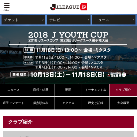
メニュー
チケット
テレビ
ニュース
ニュース
日程・結果
動画
トーナメント表
クラブ紹介
選手アンケート
得点順位表
アクセス
歴史と記録
大会概要
クラブ紹介