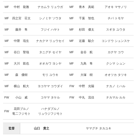
MF
中村 龍雅
ナカムラ リュウガ
MF
青木 真範
アオキ マサノリ
MF
四之宮 荘太
シノミヤ ソウタ
MF
千葉 智也
チバ トモヤ
MF
藤井 隼
フジイ ハヤト
MF
杉田 優太
スギタ ユウタ
MF
中隈 琉生
ナカクマ リュウセイ
MF
近藤 駿介
コンドウ シュンスケ
MF
谷口 聖哉
タニグチ セイヤ
MF
金谷 航
カナヤ コウ
MF
大川 凱也
オオカワ ヨシヤ
MF
九島 隼
クシマ シュン
MF
森 優樹
モリ ユウキ
MF
大塚 樹
オオツカ タツキ
MF
横山 航大
ヨコヤマ コウダイ
FW
中野 光陽
ナカノ ミハル
FW
小山 威
コヤマ タケル
FW
中丸 流佳
ナカマル ルカ
花田ブルノ
ハナダブルノ
FW
竜二フジモト
リュウジフジモト
監督
山口 貴之
ヤマグチ タカユキ