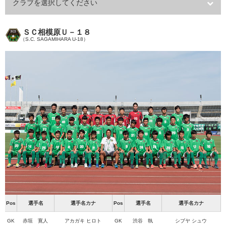
クラブを選択してください
ＳＣ相模原Ｕ－１８
（S.C. SAGAMIHARA U-18）
Pos
選手名
選手名カナ
Pos
選手名
選手名カナ
GK
赤垣 寛人
アカガキ ヒロト
GK
渋谷 執
シブヤ シュウ