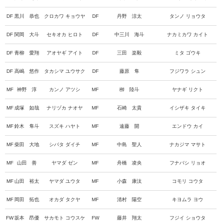
DF
黒川 恭也
クロカワ キョウヤ
DF
丹野 涼太
タンノ リョウタ
DF
関岡 大斗
セキオカ ヒロト
DF
中三川 海斗
ナカミカワ カイト
DF
青柳 愛翔
アオヤギ アイト
DF
三田 楽毅
ミタ ゴウキ
DF
高嶋 悠作
タカシマ ユウサク
DF
藤原 隼
フジワラ シュン
MF
神野 淳
カンノ アツシ
MF
栁 陸斗
ヤナギ リクト
MF
成塚 如哉
ナリヅカ ナオヤ
MF
石崎 太貴
イシザキ タイキ
MF
鈴木 隼斗
スズキ ハヤト
MF
遠藤 開
エンドウ カイ
MF
柴田 大地
シバタ ダイチ
MF
中島 聖人
ナカジマ マサト
MF
山田 善
ヤマダ ゼン
MF
舟橋 凌央
フナバシ リョオ
MF
山田 裕太
ヤマダ ユウタ
MF
小森 康汰
コモリ コウタ
MF
岡田 拓也
オカダ タクヤ
MF
清村 陽空
キヨムラ ヨウ
FW
坂本 昂優
サカモト コウスケ
FW
藤井 翔太
フジイ ショウタ