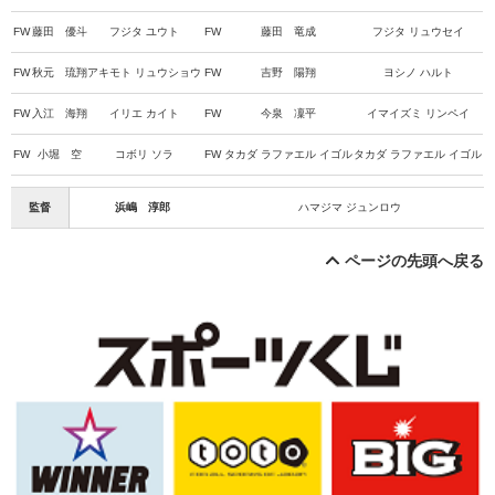
FW
藤田 優斗
フジタ ユウト
FW
藤田 竜成
フジタ リュウセイ
FW
秋元 琉翔
アキモト リュウショウ
FW
吉野 陽翔
ヨシノ ハルト
FW
入江 海翔
イリエ カイト
FW
今泉 凜平
イマイズミ リンペイ
FW
小堀 空
コボリ ソラ
FW
タカダ ラファエル イゴル
タカダ ラファエル イゴル
監督
浜嶋 淳郎
ハマジマ ジュンロウ
ページの先頭へ戻る