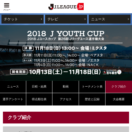
メニュー
チケット
テレビ
ニュース
ニュース
日程・結果
動画
トーナメント表
クラブ紹介
選手アンケート
得点順位表
アクセス
歴史と記録
大会概要
クラブ紹介