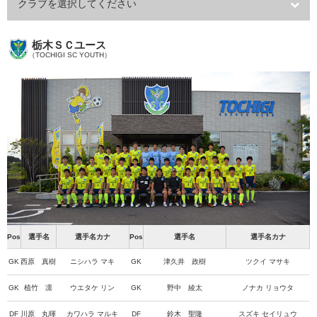
クラブを選択してください
栃木ＳＣユース
（TOCHIGI SC YOUTH）
Pos
選手名
選手名カナ
Pos
選手名
選手名カナ
GK
西原 真樹
ニシハラ マキ
GK
津久井 政樹
ツクイ マサキ
GK
植竹 凛
ウエタケ リン
GK
野中 綾太
ノナカ リョウタ
DF
川原 丸暉
カワハラ マルキ
DF
鈴木 聖隆
スズキ セイリュウ