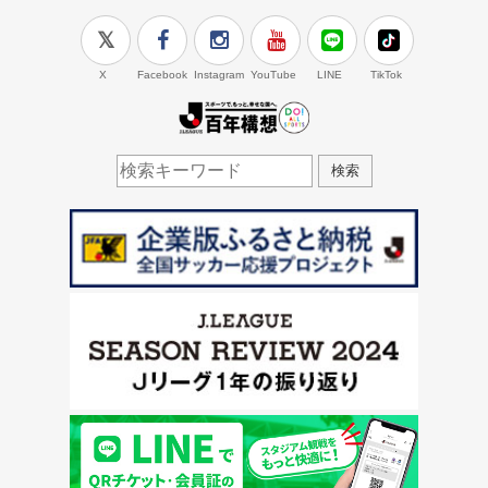
X
Facebook
Instagram
YouTube
LINE
TikTok
J.LEAGUE百年構想
検索