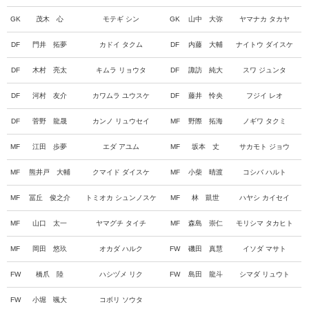
GK
茂木 心
モテギ シン
GK
山中 大弥
ヤマナカ タカヤ
DF
門井 拓夢
カドイ タクム
DF
内藤 大輔
ナイトウ ダイスケ
DF
木村 亮太
キムラ リョウタ
DF
諏訪 純大
スワ ジュンタ
DF
河村 友介
カワムラ ユウスケ
DF
藤井 怜央
フジイ レオ
DF
菅野 龍晟
カンノ リュウセイ
MF
野際 拓海
ノギワ タクミ
MF
江田 歩夢
エダ アユム
MF
坂本 丈
サカモト ジョウ
MF
熊井戸 大輔
クマイド ダイスケ
MF
小柴 晴渡
コシバ ハルト
MF
冨丘 俊之介
トミオカ シュンノスケ
MF
林 凱世
ハヤシ カイセイ
MF
山口 太一
ヤマグチ タイチ
MF
森島 崇仁
モリシマ タカヒト
MF
岡田 悠玖
オカダ ハルク
FW
磯田 真慧
イソダ マサト
FW
橋爪 陸
ハシヅメ リク
FW
島田 龍斗
シマダ リュウト
FW
小堀 颯大
コボリ ソウタ