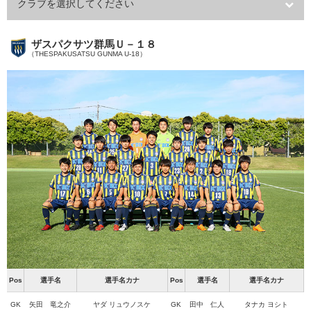
クラブを選択してください
ザスパクサツ群馬Ｕ－１８
（THESPAKUSATSU GUNMA U-18）
Pos
選手名
選手名カナ
Pos
選手名
選手名カナ
GK
矢田 竜之介
ヤダ リュウノスケ
GK
田中 仁人
タナカ ヨシト