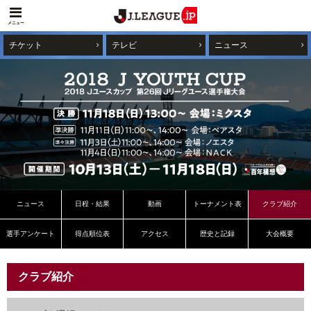
メニュー
チケット
テレビ
ニュース
ニュース
日程・結果
動画
トーナメント表
クラブ紹介
選手アンケート
得点順位表
アクセス
歴史と記録
大会概要
クラブ紹介