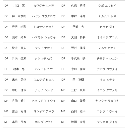
DF
川口 翼
カワグチ ツバサ
DF
久保 勇晴
クボ ユウセイ
DF
林 幸多郎
ハヤシ コウタロウ
DF
中村 斗輝
ナカムラ トキ
DF
豊沢 尚己
トヨサワ ナオキ
DF
平瀬 大
ヒラセ ダイ
DF
濱本 尚希
ハマモト ショウキ
DF
大畑 歩夢
オオハタ アユム
DF
松井 直人
マツイ ナオト
DF
野村 佳楠
ノムラ カナン
DF
竹内 聖來
タケウチ セラ
DF
千代島 瞬
チヨジマ シュン
DF
橋本 悠
ハシモト ユウ
DF
永田 倖大
ナガタ コウダイ
DF
末次 晃也
スエツギ ヒカル
DF
岡 英樹
オカ ヒデキ
DF
中野 伸哉
ナカノ シンヤ
MF
三好 辰典
ミヨシ タツノリ
MF
兵働 透生
ヒョウドウ トウイ
MF
山口 隆希
ヤマグチ リュウキ
MF
吉山 彬良
ヨシヤマ アキラ
MF
西田 結平
ニシダ ユウヘイ
MF
本田 風智
ホンダ フウチ
MF
松岡 大起
マツオカ ダイキ