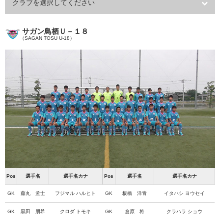
クラブを選択してください
サガン鳥栖Ｕ－１８
（SAGAN TOSU U-18）
Pos
選手名
選手名カナ
Pos
選手名
選手名カナ
GK
藤丸 孟士
フジマル ハルヒト
GK
板橋 洋青
イタハシ ヨウセイ
GK
黒田 朋希
クロダ トモキ
GK
倉原 将
クラハラ ショウ