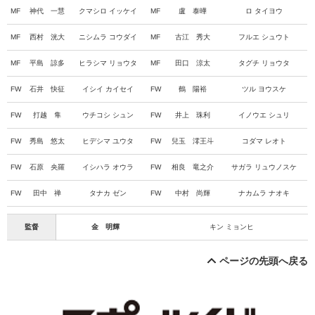
MF
神代 一慧
クマシロ イッケイ
MF
盧 泰曄
ロ タイヨウ
MF
西村 洸大
ニシムラ コウダイ
MF
古江 秀大
フルエ シュウト
MF
平島 諒多
ヒラシマ リョウタ
MF
田口 涼太
タグチ リョウタ
FW
石井 快征
イシイ カイセイ
FW
鶴 陽裕
ツル ヨウスケ
FW
打越 隼
ウチコシ シュン
FW
井上 珠利
イノウエ シュリ
FW
秀島 悠太
ヒデシマ ユウタ
FW
兒玉 澪王斗
コダマ レオト
FW
石原 央羅
イシハラ オウラ
FW
相良 竜之介
サガラ リュウノスケ
FW
田中 禅
タナカ ゼン
FW
中村 尚輝
ナカムラ ナオキ
監督
金 明輝
キン ミョンヒ
ページの先頭へ戻る