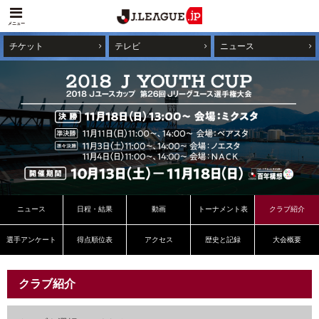
メニュー
チケット
テレビ
ニュース
ニュース
日程・結果
動画
トーナメント表
クラブ紹介
選手アンケート
得点順位表
アクセス
歴史と記録
大会概要
クラブ紹介