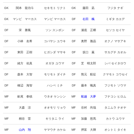
GK
関本 龍功斗
セキモト リクト
GK
藤田 凪
フジタ ナギ
GK
マンビ マーカス
マンビ マーカス
DF
右田 楓
ミギタ カエデ
DF
宋 勝鳳
ソン スンボン
DF
瀬底 正椰
セソコ セイヤ
DF
小林 友希
コバヤシ ユウキ
DF
奥野 雅晶
オクノ マサアキ
DF
東田 正樹
ヒガシダ マサキ
DF
坂口 薫
サカグチ カオル
DF
緒方 佑真
オガタ ユウマ
DF
芝 晴太郎
シバ セイタロウ
DF
森本 大智
モリモト ダイチ
DF
熊元 航征
クマモト コウセイ
DF
橋辺 海智
ハシベ ミチ
DF
藤本 颯真
フジモト ソウマ
MF
畝尾 拳槙
ウネオ ケンシン
MF
船越 大夢
フナコシ ヒロム
MF
大森 涼
オオモリ リョウ
MF
谷村 尚哉
タニムラ ナオヤ
MF
桐谷 雷
キリタニ ライ
MF
加藤 悠馬
カトウ ユウマ
MF
山内 翔
ヤマウチ カケル
MF
押富 大輝
オシトミ タイキ