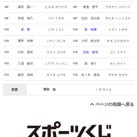
MF
廣田 陽一
ヒロタ ヨウイチ
MF
渡邊 悠平
ワタナベ ユウヘイ
MF
馬場 智己
ババ トモキ
MF
佐伯 清之助
サエキ シンノスケ
FW
原 尊
ハラ ミコト
FW
泉 柊椰
イズミ トオヤ
FW
重野 祥輝
シゲノ ヨシキ
FW
小田 裕太郎
オダ ユウタロウ
FW
臼井 勇気
ウスイ ユウキ
FW
五味 郁登
ゴミ イクト
FW
三浦 敏邦
ミウラ トシクニ
FW
堀 海斗
ホリ カイト
FW
森田 侑樹
モリタ ユウキ
FW
佐々木 貴哉
ササキ タカヤ
監督
野田 知
ノダ サトル
ページの先頭へ戻る