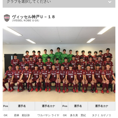
クラブを選択してください
ヴィッセル神戸Ｕ－１８
（VISSEL KOBE U-18）
Pos
選手名
選手名カナ
Pos
選手名
選手名カナ
GK
若林 頼以弥
ワカバヤシ ライヤ
GK
多久美 景紀
タクミ カゲノリ