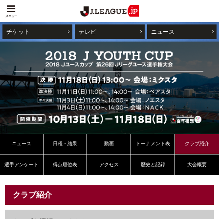
メニュー
チケット
テレビ
ニュース
ニュース
日程・結果
動画
トーナメント表
クラブ紹介
選手アンケート
得点順位表
アクセス
歴史と記録
大会概要
クラブ紹介