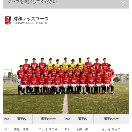
クラブを選択してください
浦和レッズユース
（URAWA REDS YOUTH）
Pos
選手名
選手名カナ
Pos
選手名
選手名カナ
GK
西尾 優輝
ニシオ ユウキ
GK
石井 僚
イシイ リョウ