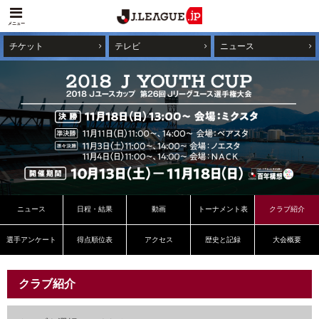
メニュー
チケット
テレビ
ニュース
ニュース
日程・結果
動画
トーナメント表
クラブ紹介
選手アンケート
得点順位表
アクセス
歴史と記録
大会概要
クラブ紹介