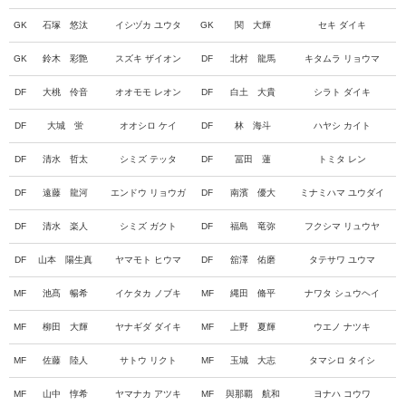
GK
石塚 悠汰
イシヅカ ユウタ
GK
関 大輝
セキ ダイキ
GK
鈴木 彩艶
スズキ ザイオン
DF
北村 龍馬
キタムラ リョウマ
DF
大桃 伶音
オオモモ レオン
DF
白土 大貴
シラト ダイキ
DF
大城 蛍
オオシロ ケイ
DF
林 海斗
ハヤシ カイト
DF
清水 哲太
シミズ テッタ
DF
冨田 蓮
トミタ レン
DF
遠藤 龍河
エンドウ リョウガ
DF
南濱 優大
ミナミハマ ユウダイ
DF
清水 楽人
シミズ ガクト
DF
福島 竜弥
フクシマ リュウヤ
DF
山本 陽生真
ヤマモト ヒウマ
DF
舘澤 佑磨
タテサワ ユウマ
MF
池髙 暢希
イケタカ ノブキ
MF
縄田 脩平
ナワタ シュウヘイ
MF
柳田 大輝
ヤナギダ ダイキ
MF
上野 夏輝
ウエノ ナツキ
MF
佐藤 陸人
サトウ リクト
MF
玉城 大志
タマシロ タイシ
MF
山中 惇希
ヤマナカ アツキ
MF
與那覇 航和
ヨナハ コウワ