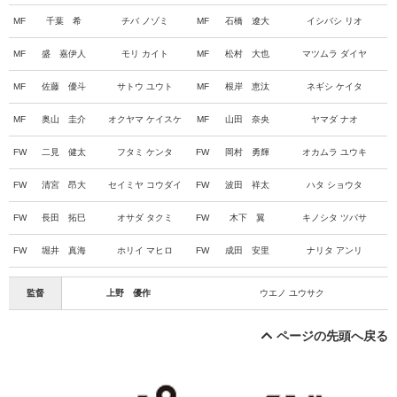
MF
千葉 希
チバ ノゾミ
MF
石橋 遼大
イシバシ リオ
MF
盛 嘉伊人
モリ カイト
MF
松村 大也
マツムラ ダイヤ
MF
佐藤 優斗
サトウ ユウト
MF
根岸 恵汰
ネギシ ケイタ
MF
奥山 圭介
オクヤマ ケイスケ
MF
山田 奈央
ヤマダ ナオ
FW
二見 健太
フタミ ケンタ
FW
岡村 勇輝
オカムラ ユウキ
FW
清宮 昂大
セイミヤ コウダイ
FW
波田 祥太
ハタ ショウタ
FW
長田 拓巳
オサダ タクミ
FW
木下 翼
キノシタ ツバサ
FW
堀井 真海
ホリイ マヒロ
FW
成田 安里
ナリタ アンリ
監督
上野 優作
ウエノ ユウサク
ページの先頭へ戻る