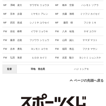
MF
澤崎 凌大
サワザキ リョウタ
MF
橋本 空新
ハシモト ソアラ
MF
宮本 歩蓮
ミヤモト アレン
MF
光藤 海晴
ミツフジ カイセイ
MF
四宮 悠成
シノミヤ ユウセイ
MF
藤田 樹
フジタ ミキ
FW
岩佐 瞭希
イワサ リョウキ
FW
八木 祐哉
ヤギ ユウヤ
FW
藤原 志龍
フジワラ シリュウ
FW
山田 誠人
ヤマダ マコト
FW
吉本 勇気
ヨシモト ユウキ
FW
福田 将志
フクタ マサシ
FW
弘田 海吏
ヒロタ カイリ
FW
吉富 駿介
ヨシトミ シュンスケ
監督
羽地 登志晃
ハジ トシアキ
ページの先頭へ戻る