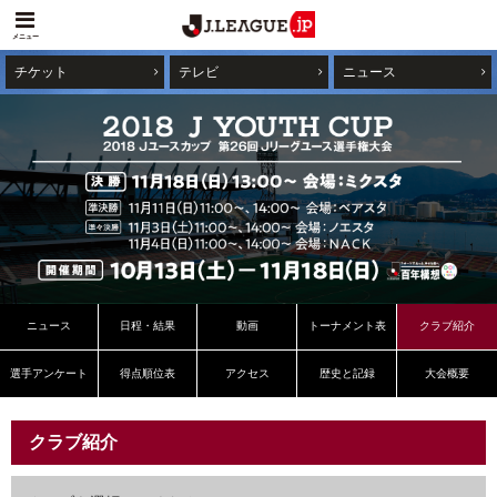
メニュー
チケット
テレビ
ニュース
ニュース
日程・結果
動画
トーナメント表
クラブ紹介
選手アンケート
得点順位表
アクセス
歴史と記録
大会概要
クラブ紹介