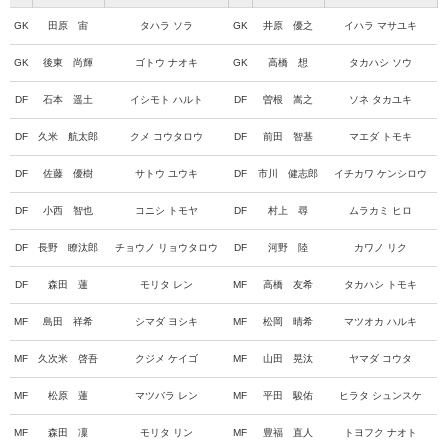
GK
田原 宙
タハラ ソラ
GK
井原 優之
イハラ マサユキ
GK
後東 尚輝
ゴトウ ナオキ
GK
高橋 想
タカハシ ソウ
DF
石本 遥土
イシモト ハルト
DF
曽根 嵩之
ソネ タカユキ
DF
久米 航太郎
クメ コウタロウ
DF
前田 智基
マエダ トモキ
DF
佐藤 優樹
サトウ ユウキ
DF
市川 健志郎
イチカワ ケンシロウ
DF
小西 智也
コニシ トモヤ
DF
村上 尋
ムラカミ ヒロ
DF
長野 瞭汰郎
チョウノ リョウタロウ
DF
河野 陸
カワノ リク
DF
森田 蓮
モリタ レン
MF
高橋 友希
タカハシ トモキ
MF
島田 祥希
シマダ ヨシキ
MF
松岡 晴希
マツオカ ハルキ
MF
久次米 啓吾
クジメ ケイゴ
MF
山田 晃汰
ヤマダ コウタ
MF
松原 蓮
マツバラ レン
MF
平田 駿佑
ヒラタ シュンスケ
MF
森田 凜
モリタ リン
MF
豊福 直人
トヨフク ナオト