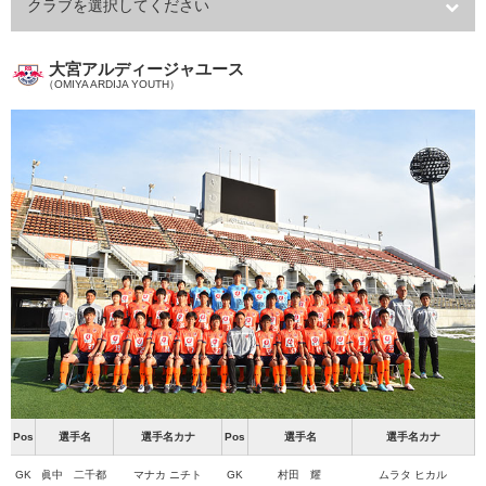
クラブを選択してください
大宮アルディージャユース
（OMIYA ARDIJA YOUTH）
Pos
選手名
選手名カナ
Pos
選手名
選手名カナ
GK
眞中 二千都
マナカ ニチト
GK
村田 耀
ムラタ ヒカル