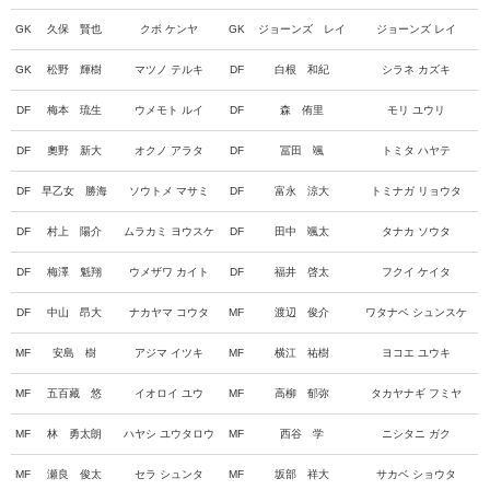
GK
久保 賢也
クボ ケンヤ
GK
ジョーンズ レイ
ジョーンズ レイ
GK
松野 輝樹
マツノ テルキ
DF
白根 和紀
シラネ カズキ
DF
梅本 琉生
ウメモト ルイ
DF
森 侑里
モリ ユウリ
DF
奧野 新大
オクノ アラタ
DF
冨田 颯
トミタ ハヤテ
DF
早乙女 勝海
ソウトメ マサミ
DF
富永 涼大
トミナガ リョウタ
DF
村上 陽介
ムラカミ ヨウスケ
DF
田中 颯太
タナカ ソウタ
DF
梅澤 魁翔
ウメザワ カイト
DF
福井 啓太
フクイ ケイタ
DF
中山 昂大
ナカヤマ コウタ
MF
渡辺 俊介
ワタナベ シュンスケ
MF
安島 樹
アジマ イツキ
MF
横江 祐樹
ヨコエ ユウキ
MF
五百藏 悠
イオロイ ユウ
MF
高柳 郁弥
タカヤナギ フミヤ
MF
林 勇太朗
ハヤシ ユウタロウ
MF
西谷 学
ニシタニ ガク
MF
瀬良 俊太
セラ シュンタ
MF
坂部 祥大
サカベ ショウタ