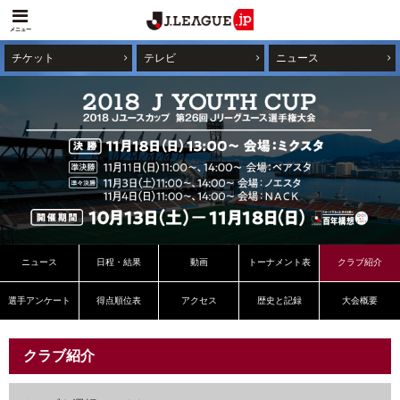
メニュー
チケット
テレビ
ニュース
ニュース
日程・結果
動画
トーナメント表
クラブ紹介
選手アンケート
得点順位表
アクセス
歴史と記録
大会概要
クラブ紹介