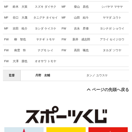
MF
鈴木 大策
スズキ ダイサク
MF
柴山 昌也
シバヤマ マサヤ
MF
谷口 大晟
タニグチ タイセイ
MF
山田 結斗
ヤマダ ユウト
MF
吉田 桂介
ヨシダ ケイスケ
FW
吉永 昇偉
ヨシナガ ショウイ
FW
柳 智也
ヤナギ トモヤ
FW
新井 成志郎
アライ セイジロウ
FW
南雲 怜
ナグモ レイ
FW
高田 颯也
タカダ ソウヤ
FW
大澤 朋也
オオサワ トモヤ
監督
丹野 友輔
タンノ ユウスケ
ページの先頭へ戻る