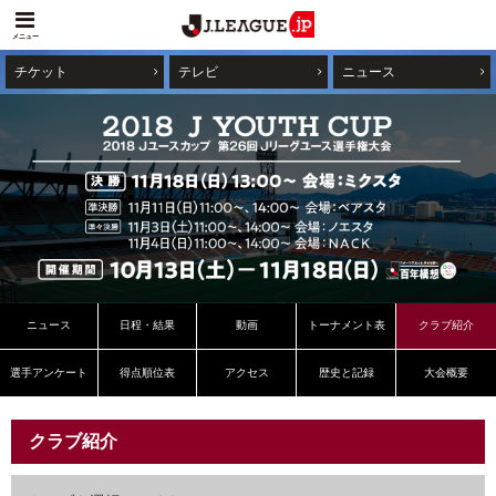
メニュー
チケット
テレビ
ニュース
ニュース
日程・結果
動画
トーナメント表
クラブ紹介
選手アンケート
得点順位表
アクセス
歴史と記録
大会概要
クラブ紹介