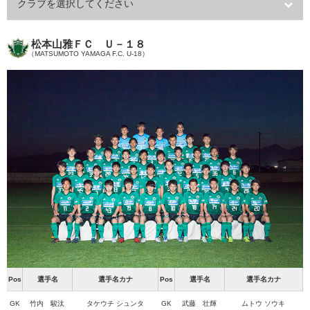
クラブを選択してください
松本山雅ＦＣ Ｕ－１８
（MATSUMOTO YAMAGA F.C. U-18）
Pos
選手名
選手名カナ
Pos
選手名
選手名カナ
GK
竹内 駿汰
タケウチ シュンタ
GK
武藤 壮輝
ムトウ ソウキ