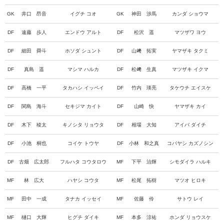
GK
井口 昂音
イグチ コオ
GK
神田 渉馬
カンダ ショウマ
DF
遠藤 歩人
エンドウ アルト
DF
松沢 遥
マツザワ ヨウ
DF
細田 舜斗
ホソダ シュント
DF
山﨑 拓実
ヤマザキ タクミ
DF
真島 遥
マシマ ハルカ
DF
松﨑 生真
マツザキ イクマ
DF
高橋 一平
タカハシ イッペイ
DF
竹内 瑛亮
タケウチ エイスケ
DF
関島 海斗
セキジマ カイト
DF
山崎 快
ヤマザキ カイ
DF
木下 稜太
キノシタ リョウタ
DF
相場 大知
アイバ ダイチ
DF
小池 桐也
コイケ トウヤ
DF
小林 和之真
コバヤシ カズノシン
DF
古畑 広太郎
フルハタ コウタロウ
MF
下平 治輝
シモダイラ ハルキ
MF
林 広大
ハヤシ コウタ
MF
松尾 拓樹
マツオ ヒロキ
MF
田中 一成
タナカ イッセイ
MF
佐藤 伶
サトウ レイ
MF
樋口 大輝
ヒグチ ダイキ
MF
本多 涼祐
ホンダ リョウスケ