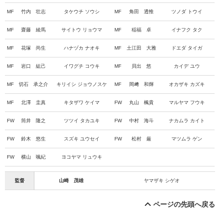
MF
竹内 壮志
タケウチ ソウシ
MF
角田 透惟
ツノダ トウイ
MF
齋藤 綾馬
サイトウ リョウマ
MF
稲福 卓
イナフク タク
MF
花塚 尚生
ハナヅカ ナオキ
MF
土江田 大雅
ドエダ タイガ
MF
岩口 紘己
イワグチ コウキ
MF
貝出 悠
カイデ ユウ
MF
切石 承之介
キリイシ ジョウノスケ
MF
岡﨑 和輝
オカザキ カズキ
MF
北澤 圭真
キタザワ ケイマ
FW
丸山 楓貴
マルヤマ フウキ
FW
筒井 隆之
ツツイ タカユキ
FW
中村 海斗
ナカムラ カイト
FW
鈴木 悠生
スズキ ユウセイ
FW
松村 厳
マツムラ ゲン
FW
横山 颯紀
ヨコヤマ リュウキ
監督
山崎 茂雄
ヤマザキ シゲオ
ページの先頭へ戻る