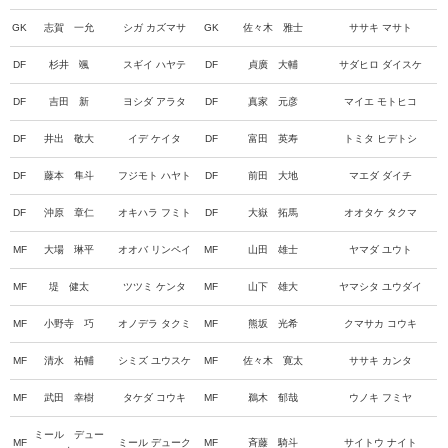
GK
志賀 一允
シガ カズマサ
GK
佐々木 雅士
ササキ マサト
DF
杉井 颯
スギイ ハヤテ
DF
貞廣 大輔
サダヒロ ダイスケ
DF
吉田 新
ヨシダ アラタ
DF
真家 元彦
マイエ モトヒコ
DF
井出 敬大
イデ ケイタ
DF
富田 英寿
トミタ ヒデトシ
DF
藤本 隼斗
フジモト ハヤト
DF
前田 大地
マエダ ダイチ
DF
沖原 章仁
オキハラ フミト
DF
大嶽 拓馬
オオタケ タクマ
MF
大場 琳平
オオバ リンペイ
MF
山田 雄士
ヤマダ ユウト
MF
堤 健太
ツツミ ケンタ
MF
山下 雄大
ヤマシタ ユウダイ
MF
小野寺 巧
オノデラ タクミ
MF
熊坂 光希
クマサカ コウキ
MF
清水 祐輔
シミズ ユウスケ
MF
佐々木 寛太
ササキ カンタ
MF
武田 幸樹
タケダ コウキ
MF
鵜木 郁哉
ウノキ フミヤ
ミール デュー
MF
ミール デューク
MF
斉藤 騎斗
サイトウ ナイト