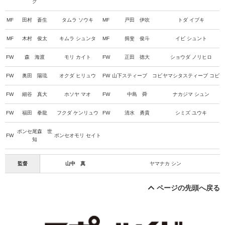
ク
MF
田村 蒼生
タムラ ソウキ
MF
戸田 伊吹
トダ イブキ
MF
木村 俊太
キムラ シュンタ
MF
揖斐 俊斗
イビ シュント
FW
森 海渡
モリ カイト
FW
正田 徳大
ショウダ ノリヒロ
FW
奥田 陽琉
オクダ ヒリュウ
FW
山下スティーブ コビ
ヤマシタスティーブ コビ
FW
細谷 真大
ホソヤ マオ
FW
中島 舜
ナカジマ シュン
FW
福田 拳龍
フクダ ケンリュウ
FW
清水 勇貴
シミズ ユウキ
ポンセ尾森 世
FW
ポンセオモリ セイト
知
監督
山中 真
ヤマナカ シン
ページの先頭へ戻る