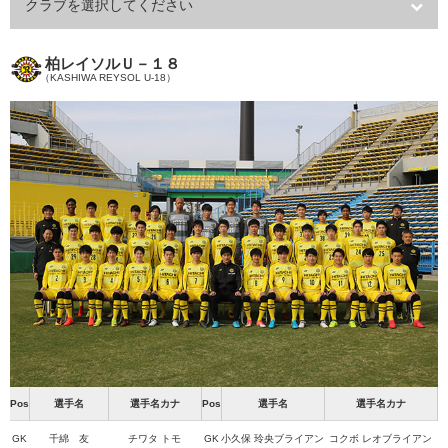
クラブを選択してください
柏レイソルＵ－１８
（KASHIWA REYSOL U-18）
Pos
選手名
選手名カナ
Pos
選手名
選手名カナ
GK
千綿 友
チワタ トモ
GK
小久保 玲央ブライアン
コクボ レオブライアン