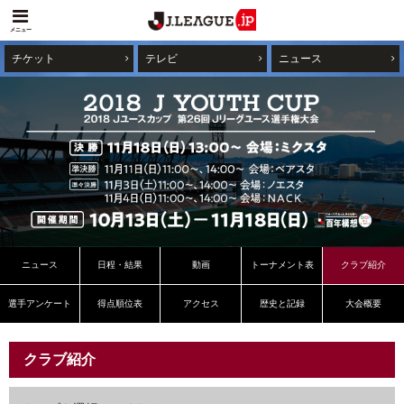
メニュー
チケット
テレビ
ニュース
ニュース
日程・結果
動画
トーナメント表
クラブ紹介
選手アンケート
得点順位表
アクセス
歴史と記録
大会概要
クラブ紹介