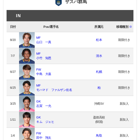
ザスパ群馬
IN
日付
Pos/選手名
所属元
移籍種別
※
MF
8/20
松本
期限付き
山口 一真
MF
7/7
清水
期限付き
小竹 知恩
FW
6/27
札幌
期限付き
中島 大嘉
MF
6/25
柏
期限付き
モハマド ファルザン佐名
GK
3/25
沖縄SV
新加入
志賀 一允
GK
盈徳高校
1/11
新加入
キム ジェヒ
(韓国)
FW
1/4
鳥取
新加入
田中 翔太