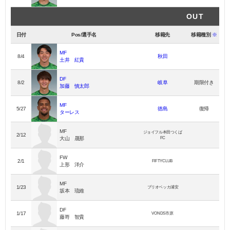
OUT
日付
Pos/選手名
移籍先
移籍種別
※
MF
8/4
秋田
土井 紅貴
DF
8/2
岐阜
期限付き
加藤 慎太郎
MF
5/27
徳島
復帰
ターレス
MF
ジョイフル本田つくば
2/12
FC
大山 晟那
FW
2/1
FIFTYCLUB
上形 洋介
MF
1/23
ブリオベッカ浦安
坂本 琉維
DF
1/17
VONDS市原
藤嵜 智貴